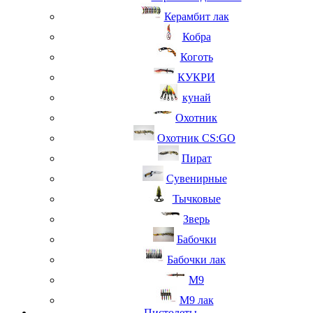
Керамбит лак
Кобра
Коготь
КУКРИ
кунай
Охотник
Охотник CS:GO
Пират
Сувенирные
Тычковые
Зверь
Бабочки
Бабочки лак
М9
M9 лак
Пистолеты