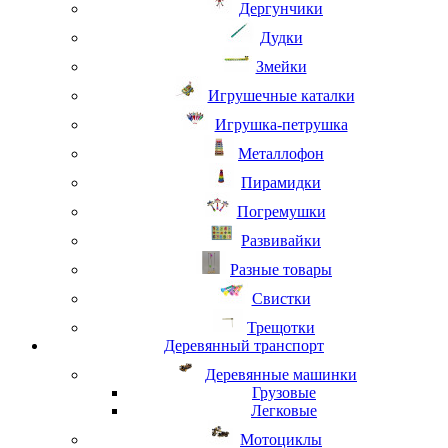
Дергунчики
Дудки
Змейки
Игрушечные каталки
Игрушка-петрушка
Металлофон
Пирамидки
Погремушки
Развивайки
Разные товары
Свистки
Трещотки
Деревянный транспорт
Деревянные машинки
Грузовые
Легковые
Мотоциклы