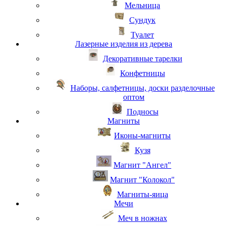
Мельница
Сундук
Туалет
Лазерные изделия из дерева
Декоративные тарелки
Конфетницы
Наборы, салфетницы, доски разделочные
оптом
Подносы
Магниты
Иконы-магниты
Кузя
Магнит "Ангел"
Магнит "Колокол"
Магниты-яица
Мечи
Меч в ножнах