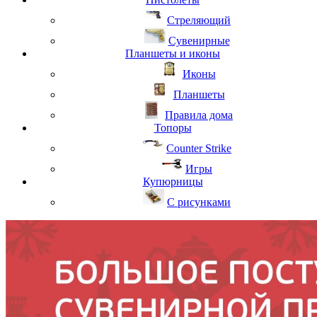
Стреляющий
Сувенирные
Планшеты и иконы
Иконы
Планшеты
Правила дома
Топоры
Counter Strike
Игры
Купюрницы
С рисунками