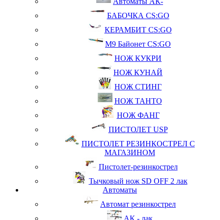
Автоматы АК-
БАБОЧКА CS:GO
КЕРАМБИТ CS:GO
М9 Байонет CS:GO
НОЖ КУКРИ
НОЖ КУНАЙ
НОЖ СТИНГ
НОЖ ТАНТО
НОЖ ФАНГ
ПИСТОЛЕТ USP
ПИСТОЛЕТ РЕЗИНКОСТРЕЛ С
МАГАЗИНОМ
Пистолет-резинкострел
Тычковый нож SD OFF 2 лак
Автоматы
Автомат резинкострел
АК - лак