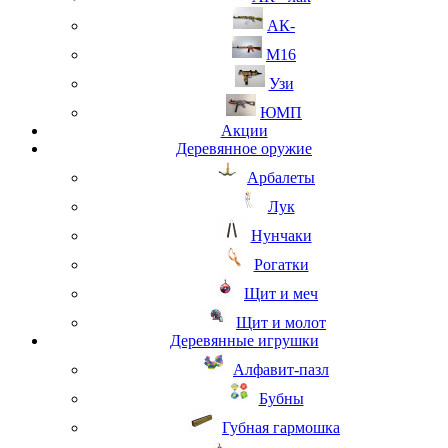
АК-
М16
Узи
ЮМП
Акции
Деревянное оружие
Арбалеты
Лук
Нунчаки
Рогатки
Щит и меч
Щит и молот
Деревянные игрушки
Алфавит-пазл
Бубны
Губная гармошка