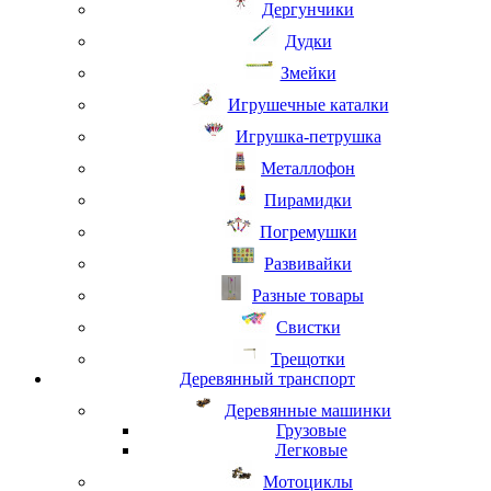
Дергунчики
Дудки
Змейки
Игрушечные каталки
Игрушка-петрушка
Металлофон
Пирамидки
Погремушки
Развивайки
Разные товары
Свистки
Трещотки
Деревянный транспорт
Деревянные машинки
Грузовые
Легковые
Мотоциклы