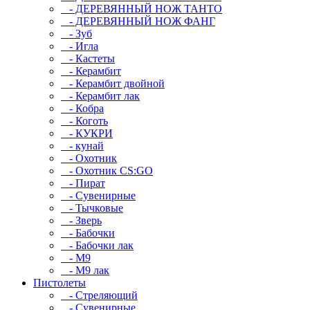
- ДЕРЕВЯННЫЙ НОЖ ТАНТО
- ДЕРЕВЯННЫЙ НОЖ ФАНГ
- Зуб
- Игла
- Кастеты
- Керамбит
- Керамбит двойной
- Керамбит лак
- Кобра
- Коготь
- КУКРИ
- кунай
- Охотник
- Охотник CS:GO
- Пират
- Сувенирные
- Тычковые
- Зверь
- Бабочки
- Бабочки лак
- М9
- M9 лак
Пистолеты
- Стреляющий
- Сувенирные