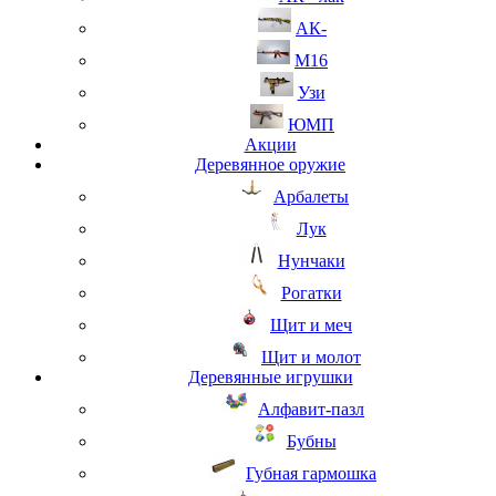
АК-
М16
Узи
ЮМП
Акции
Деревянное оружие
Арбалеты
Лук
Нунчаки
Рогатки
Щит и меч
Щит и молот
Деревянные игрушки
Алфавит-пазл
Бубны
Губная гармошка