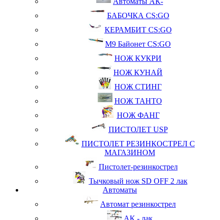
Автоматы АК-
БАБОЧКА CS:GO
КЕРАМБИТ CS:GO
М9 Байонет CS:GO
НОЖ КУКРИ
НОЖ КУНАЙ
НОЖ СТИНГ
НОЖ ТАНТО
НОЖ ФАНГ
ПИСТОЛЕТ USP
ПИСТОЛЕТ РЕЗИНКОСТРЕЛ С
МАГАЗИНОМ
Пистолет-резинкострел
Тычковый нож SD OFF 2 лак
Автоматы
Автомат резинкострел
АК - лак