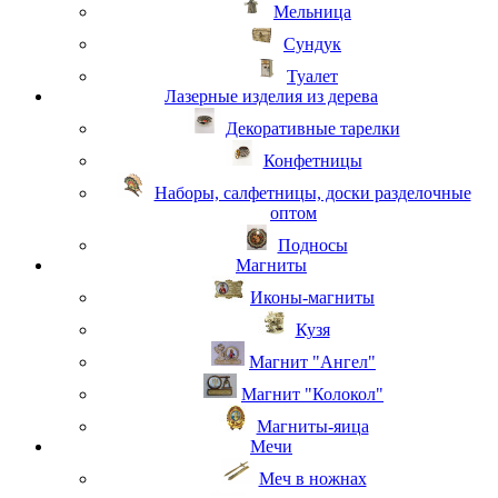
Мельница
Сундук
Туалет
Лазерные изделия из дерева
Декоративные тарелки
Конфетницы
Наборы, салфетницы, доски разделочные
оптом
Подносы
Магниты
Иконы-магниты
Кузя
Магнит "Ангел"
Магнит "Колокол"
Магниты-яица
Мечи
Меч в ножнах