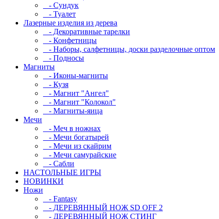
- Сундук
- Туалет
Лазерные изделия из дерева
- Декоративные тарелки
- Конфетницы
- Наборы, салфетницы, доски разделочные оптом
- Подносы
Магниты
- Иконы-магниты
- Кузя
- Магнит "Ангел"
- Магнит "Колокол"
- Магниты-яица
Мечи
- Меч в ножнах
- Мечи богатырей
- Мечи из скайрим
- Мечи самурайские
- Сабли
НАСТОЛЬНЫЕ ИГРЫ
НОВИНКИ
Ножи
- Fantasy
- ДЕРЕВЯННЫЙ НОЖ SD OFF 2
- ДЕРЕВЯННЫЙ НОЖ СТИНГ