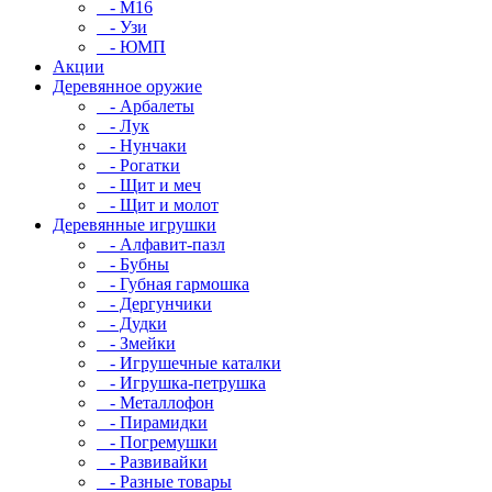
- М16
- Узи
- ЮМП
Акции
Деревянное оружие
- Арбалеты
- Лук
- Нунчаки
- Рогатки
- Щит и меч
- Щит и молот
Деревянные игрушки
- Алфавит-пазл
- Бубны
- Губная гармошка
- Дергунчики
- Дудки
- Змейки
- Игрушечные каталки
- Игрушка-петрушка
- Металлофон
- Пирамидки
- Погремушки
- Развивайки
- Разные товары