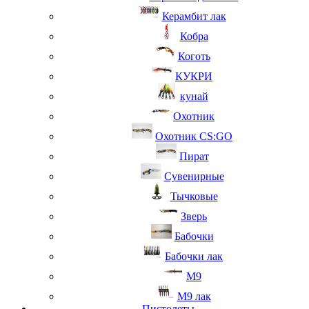
Керамбит лак
Кобра
Коготь
КУКРИ
кунай
Охотник
Охотник CS:GO
Пират
Сувенирные
Тычковые
Зверь
Бабочки
Бабочки лак
М9
M9 лак
Пистолеты