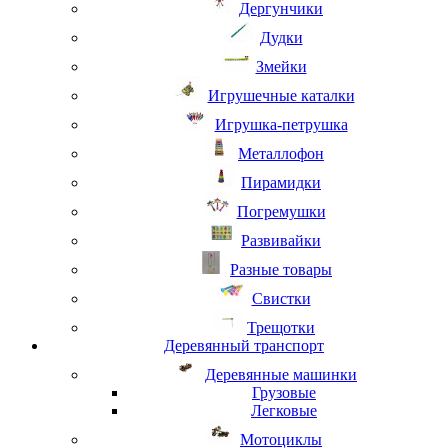
Дергунчики
Дудки
Змейки
Игрушечные каталки
Игрушка-петрушка
Металлофон
Пирамидки
Погремушки
Развивайки
Разные товары
Свистки
Трещотки
Деревянный транспорт
Деревянные машинки
Грузовые
Легковые
Мотоциклы