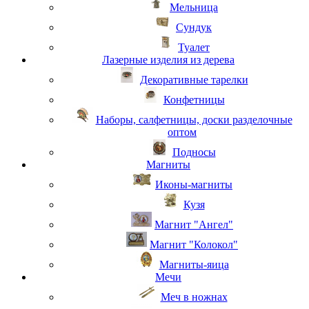
Мельница
Сундук
Туалет
Лазерные изделия из дерева
Декоративные тарелки
Конфетницы
Наборы, салфетницы, доски разделочные
оптом
Подносы
Магниты
Иконы-магниты
Кузя
Магнит "Ангел"
Магнит "Колокол"
Магниты-яица
Мечи
Меч в ножнах