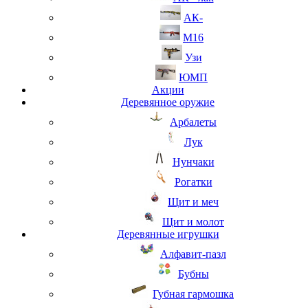
АК-
М16
Узи
ЮМП
Акции
Деревянное оружие
Арбалеты
Лук
Нунчаки
Рогатки
Щит и меч
Щит и молот
Деревянные игрушки
Алфавит-пазл
Бубны
Губная гармошка