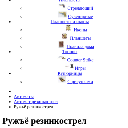
Стреляющий
Сувенирные
Планшеты и иконы
Иконы
Планшеты
Правила дома
Топоры
Counter Strike
Игры
Купюрницы
С рисунками
Автоматы
Автомат резинкострел
Ружъё резинкострел
Ружъё резинкострел