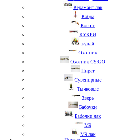
Керамбит лак
Кобра
Коготь
КУКРИ
кунай
Охотник
Охотник CS:GO
Пират
Сувенирные
Тычковые
Зверь
Бабочки
Бабочки лак
М9
M9 лак
Пистолеты