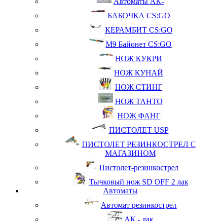
Автоматы АК-
БАБОЧКА CS:GO
КЕРАМБИТ CS:GO
М9 Байонет CS:GO
НОЖ КУКРИ
НОЖ КУНАЙ
НОЖ СТИНГ
НОЖ ТАНТО
НОЖ ФАНГ
ПИСТОЛЕТ USP
ПИСТОЛЕТ РЕЗИНКОСТРЕЛ С
МАГАЗИНОМ
Пистолет-резинкострел
Тычковый нож SD OFF 2 лак
Автоматы
Автомат резинкострел
АК - лак