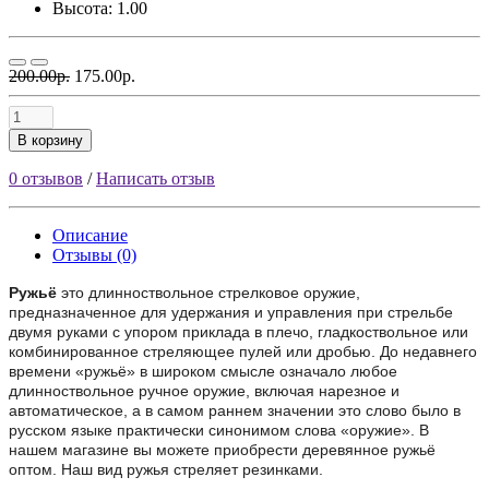
Высота: 1.00
200.00р.
175.00р.
В корзину
0 отзывов
/
Написать отзыв
Описание
Отзывы (0)
Ружьё
это
длинноствольное стрелковое оружие,
предназначенное для удержания и управления при стрельбе
двумя руками с упором приклада в плечо, гладкоствольное или
комбинированное стреляющее пулей или дробью. До недавнего
времени «ружьё» в широком смысле означало любое
длинноствольное ручное оружие, включая нарезное и
автоматическое, а в самом раннем значении это слово было в
русском языке практически синонимом слова «оружие». В
нашем магазине вы можете приобрести деревянное ружьё
оптом. Наш вид ружья стреляет резинками.