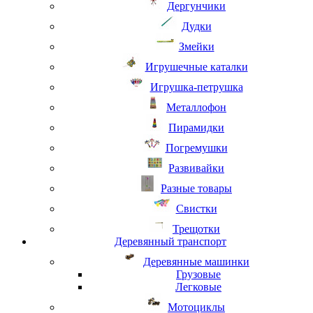
Дергунчики
Дудки
Змейки
Игрушечные каталки
Игрушка-петрушка
Металлофон
Пирамидки
Погремушки
Развивайки
Разные товары
Свистки
Трещотки
Деревянный транспорт
Деревянные машинки
Грузовые
Легковые
Мотоциклы