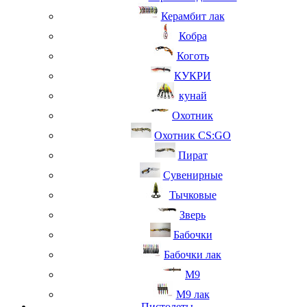
Керамбит лак
Кобра
Коготь
КУКРИ
кунай
Охотник
Охотник CS:GO
Пират
Сувенирные
Тычковые
Зверь
Бабочки
Бабочки лак
М9
M9 лак
Пистолеты