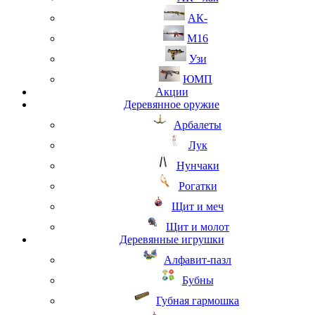
АК-
М16
Узи
ЮМП
Акции
Деревянное оружие
Арбалеты
Лук
Нунчаки
Рогатки
Щит и меч
Щит и молот
Деревянные игрушки
Алфавит-пазл
Бубны
Губная гармошка