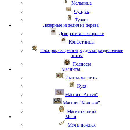
Мельница
Сундук
Туалет
Лазерные изделия из дерева
Декоративные тарелки
Конфетницы
Наборы, салфетницы, доски разделочные
оптом
Подносы
Магниты
Иконы-магниты
Кузя
Магнит "Ангел"
Магнит "Колокол"
Магниты-яица
Мечи
Меч в ножнах