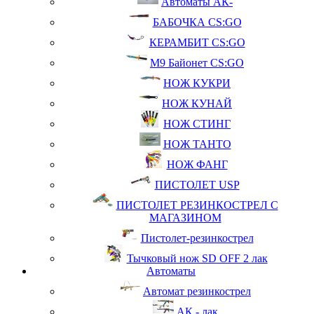
Автоматы АК-
БАБОЧКА CS:GO
КЕРАМБИТ CS:GO
М9 Байонет CS:GO
НОЖ КУКРИ
НОЖ КУНАЙ
НОЖ СТИНГ
НОЖ ТАНТО
НОЖ ФАНГ
ПИСТОЛЕТ USP
ПИСТОЛЕТ РЕЗИНКОСТРЕЛ С
МАГАЗИНОМ
Пистолет-резинкострел
Тычковый нож SD OFF 2 лак
Автоматы
Автомат резинкострел
АК - лак