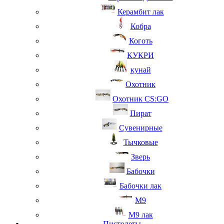
Керамбит лак
Кобра
Коготь
КУКРИ
кунай
Охотник
Охотник CS:GO
Пират
Сувенирные
Тычковые
Зверь
Бабочки
Бабочки лак
М9
M9 лак
Пистолеты