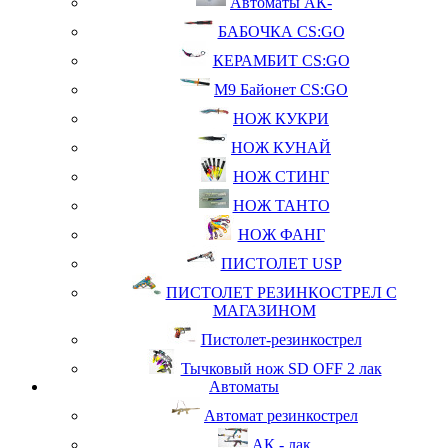
Автоматы АК-
БАБОЧКА CS:GO
КЕРАМБИТ CS:GO
М9 Байонет CS:GO
НОЖ КУКРИ
НОЖ КУНАЙ
НОЖ СТИНГ
НОЖ ТАНТО
НОЖ ФАНГ
ПИСТОЛЕТ USP
ПИСТОЛЕТ РЕЗИНКОСТРЕЛ С
МАГАЗИНОМ
Пистолет-резинкострел
Тычковый нож SD OFF 2 лак
Автоматы
Автомат резинкострел
АК - лак