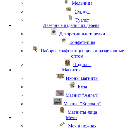
Мельница
Сундук
Туалет
Лазерные изделия из дерева
Декоративные тарелки
Конфетницы
Наборы, салфетницы, доски разделочные
оптом
Подносы
Магниты
Иконы-магниты
Кузя
Магнит "Ангел"
Магнит "Колокол"
Магниты-яица
Мечи
Меч в ножнах