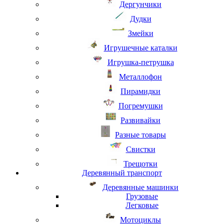
Дергунчики
Дудки
Змейки
Игрушечные каталки
Игрушка-петрушка
Металлофон
Пирамидки
Погремушки
Развивайки
Разные товары
Свистки
Трещотки
Деревянный транспорт
Деревянные машинки
Грузовые
Легковые
Мотоциклы