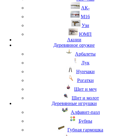
АК-
М16
Узи
ЮМП
Акции
Деревянное оружие
Арбалеты
Лук
Нунчаки
Рогатки
Щит и меч
Щит и молот
Деревянные игрушки
Алфавит-пазл
Бубны
Губная гармошка