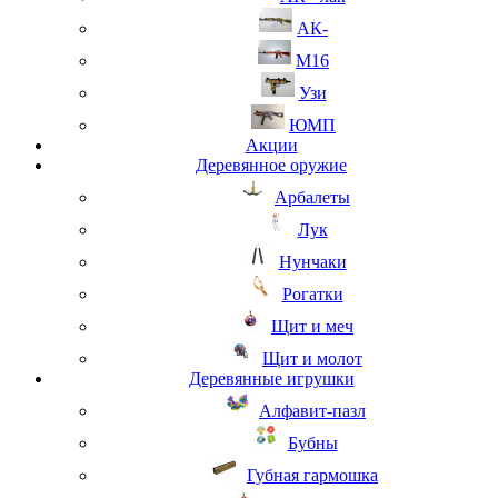
АК-
М16
Узи
ЮМП
Акции
Деревянное оружие
Арбалеты
Лук
Нунчаки
Рогатки
Щит и меч
Щит и молот
Деревянные игрушки
Алфавит-пазл
Бубны
Губная гармошка