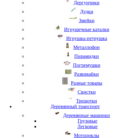
Дергунчики
Дудки
Змейки
Игрушечные каталки
Игрушка-петрушка
Металлофон
Пирамидки
Погремушки
Развивайки
Разные товары
Свистки
Трещотки
Деревянный транспорт
Деревянные машинки
Грузовые
Легковые
Мотоциклы