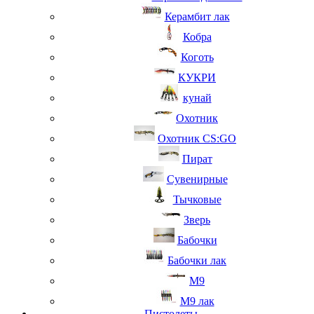
Керамбит лак
Кобра
Коготь
КУКРИ
кунай
Охотник
Охотник CS:GO
Пират
Сувенирные
Тычковые
Зверь
Бабочки
Бабочки лак
М9
M9 лак
Пистолеты