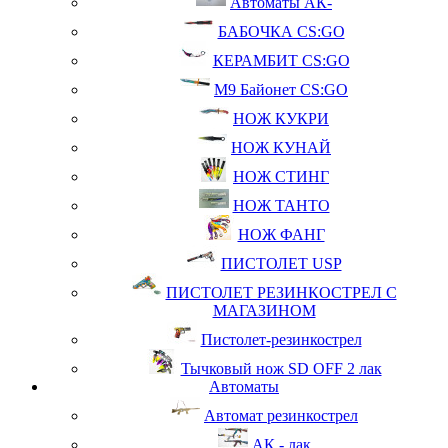
Автоматы АК-
БАБОЧКА CS:GO
КЕРАМБИТ CS:GO
М9 Байонет CS:GO
НОЖ КУКРИ
НОЖ КУНАЙ
НОЖ СТИНГ
НОЖ ТАНТО
НОЖ ФАНГ
ПИСТОЛЕТ USP
ПИСТОЛЕТ РЕЗИНКОСТРЕЛ С
МАГАЗИНОМ
Пистолет-резинкострел
Тычковый нож SD OFF 2 лак
Автоматы
Автомат резинкострел
АК - лак