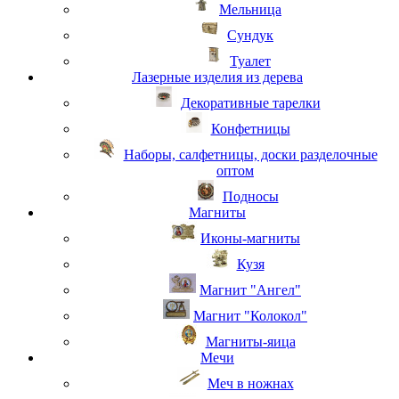
Мельница
Сундук
Туалет
Лазерные изделия из дерева
Декоративные тарелки
Конфетницы
Наборы, салфетницы, доски разделочные
оптом
Подносы
Магниты
Иконы-магниты
Кузя
Магнит "Ангел"
Магнит "Колокол"
Магниты-яица
Мечи
Меч в ножнах