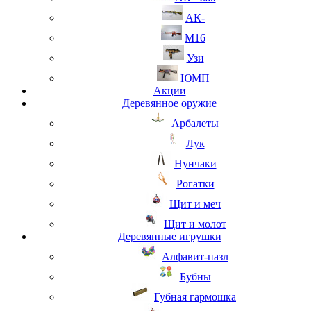
АК-
М16
Узи
ЮМП
Акции
Деревянное оружие
Арбалеты
Лук
Нунчаки
Рогатки
Щит и меч
Щит и молот
Деревянные игрушки
Алфавит-пазл
Бубны
Губная гармошка