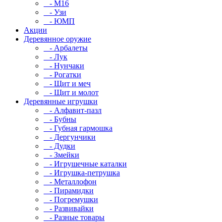
- М16
- Узи
- ЮМП
Акции
Деревянное оружие
- Арбалеты
- Лук
- Нунчаки
- Рогатки
- Щит и меч
- Щит и молот
Деревянные игрушки
- Алфавит-пазл
- Бубны
- Губная гармошка
- Дергунчики
- Дудки
- Змейки
- Игрушечные каталки
- Игрушка-петрушка
- Металлофон
- Пирамидки
- Погремушки
- Развивайки
- Разные товары