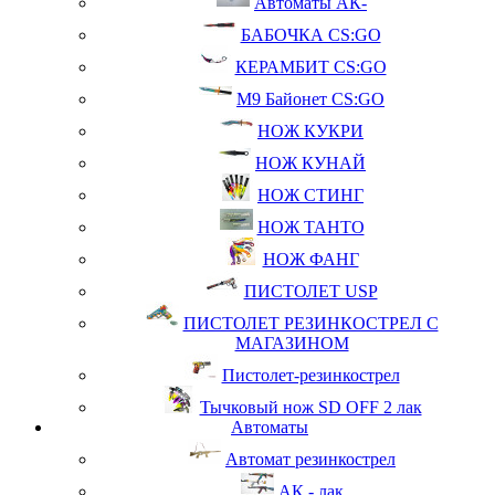
Автоматы АК-
БАБОЧКА CS:GO
КЕРАМБИТ CS:GO
М9 Байонет CS:GO
НОЖ КУКРИ
НОЖ КУНАЙ
НОЖ СТИНГ
НОЖ ТАНТО
НОЖ ФАНГ
ПИСТОЛЕТ USP
ПИСТОЛЕТ РЕЗИНКОСТРЕЛ С
МАГАЗИНОМ
Пистолет-резинкострел
Тычковый нож SD OFF 2 лак
Автоматы
Автомат резинкострел
АК - лак