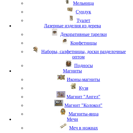
Мельница
Сундук
Туалет
Лазерные изделия из дерева
Декоративные тарелки
Конфетницы
Наборы, салфетницы, доски разделочные
оптом
Подносы
Магниты
Иконы-магниты
Кузя
Магнит "Ангел"
Магнит "Колокол"
Магниты-яица
Мечи
Меч в ножнах