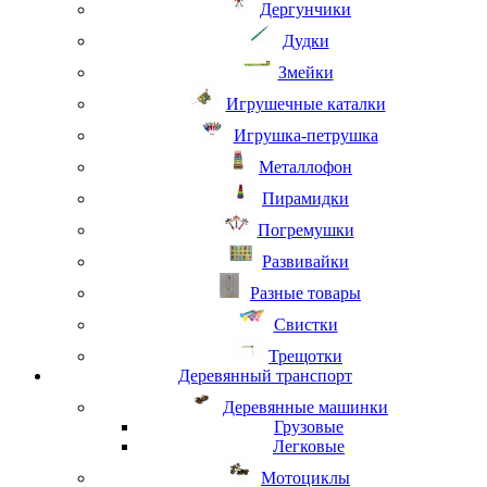
Дергунчики
Дудки
Змейки
Игрушечные каталки
Игрушка-петрушка
Металлофон
Пирамидки
Погремушки
Развивайки
Разные товары
Свистки
Трещотки
Деревянный транспорт
Деревянные машинки
Грузовые
Легковые
Мотоциклы