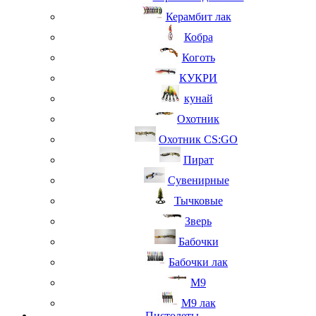
Керамбит лак
Кобра
Коготь
КУКРИ
кунай
Охотник
Охотник CS:GO
Пират
Сувенирные
Тычковые
Зверь
Бабочки
Бабочки лак
М9
M9 лак
Пистолеты