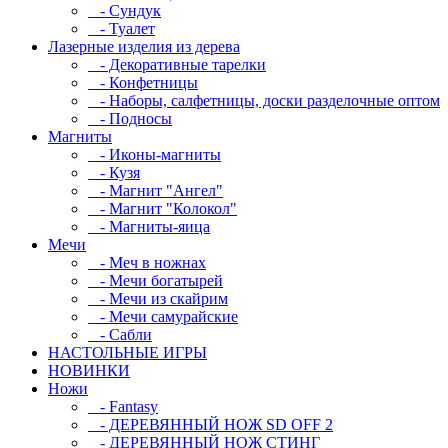
- Сундук
- Туалет
Лазерные изделия из дерева
- Декоративные тарелки
- Конфетницы
- Наборы, салфетницы, доски разделочные оптом
- Подносы
Магниты
- Иконы-магниты
- Кузя
- Магнит "Ангел"
- Магнит "Колокол"
- Магниты-яица
Мечи
- Меч в ножнах
- Мечи богатырей
- Мечи из скайрим
- Мечи самурайские
- Сабли
НАСТОЛЬНЫЕ ИГРЫ
НОВИНКИ
Ножи
- Fantasy
- ДЕРЕВЯННЫЙ НОЖ SD OFF 2
- ДЕРЕВЯННЫЙ НОЖ СТИНГ