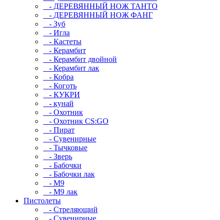
- ДЕРЕВЯННЫЙ НОЖ ТАНТО
- ДЕРЕВЯННЫЙ НОЖ ФАНГ
- Зуб
- Игла
- Кастеты
- Керамбит
- Керамбит двойной
- Керамбит лак
- Кобра
- Коготь
- КУКРИ
- кунай
- Охотник
- Охотник CS:GO
- Пират
- Сувенирные
- Тычковые
- Зверь
- Бабочки
- Бабочки лак
- М9
- M9 лак
Пистолеты
- Стреляющий
- Сувенирные