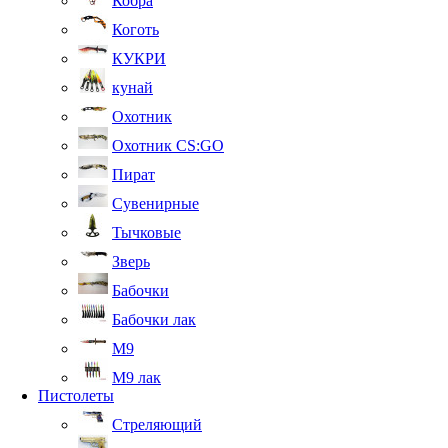
Кобра
Коготь
КУКРИ
кунай
Охотник
Охотник CS:GO
Пират
Сувенирные
Тычковые
Зверь
Бабочки
Бабочки лак
М9
M9 лак
Пистолеты
Стреляющий