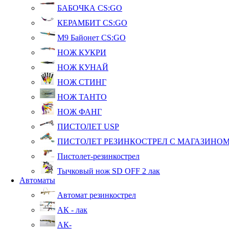
БАБОЧКА CS:GO
КЕРАМБИТ CS:GO
М9 Байонет CS:GO
НОЖ КУКРИ
НОЖ КУНАЙ
НОЖ СТИНГ
НОЖ ТАНТО
НОЖ ФАНГ
ПИСТОЛЕТ USP
ПИСТОЛЕТ РЕЗИНКОСТРЕЛ С МАГАЗИНО
Пистолет-резинкострел
Тычковый нож SD OFF 2 лак
Автоматы
Автомат резинкострел
АК - лак
АК-