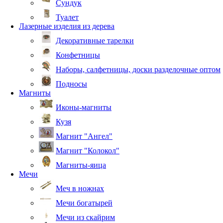
Сундук
Туалет
Лазерные изделия из дерева
Декоративные тарелки
Конфетницы
Наборы, салфетницы, доски разделочные оптом
Подносы
Магниты
Иконы-магниты
Кузя
Магнит "Ангел"
Магнит "Колокол"
Магниты-яица
Мечи
Меч в ножнах
Мечи богатырей
Мечи из скайрим