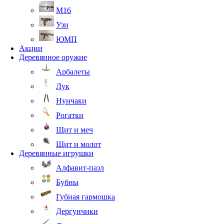
М16
Узи
ЮМП
Акции
Деревянное оружие
Арбалеты
Лук
Нунчаки
Рогатки
Щит и меч
Щит и молот
Деревянные игрушки
Алфавит-пазл
Бубны
Губная гармошка
Дергунчики