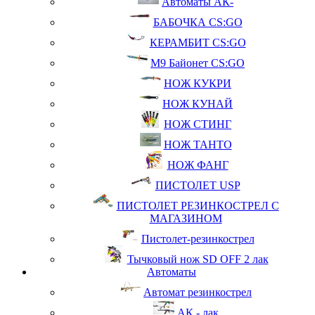
Автоматы АК-
БАБОЧКА CS:GO
КЕРАМБИТ CS:GO
М9 Байонет CS:GO
НОЖ КУКРИ
НОЖ КУНАЙ
НОЖ СТИНГ
НОЖ ТАНТО
НОЖ ФАНГ
ПИСТОЛЕТ USP
ПИСТОЛЕТ РЕЗИНКОСТРЕЛ С
МАГАЗИНОМ
Пистолет-резинкострел
Тычковый нож SD OFF 2 лак
Автоматы
Автомат резинкострел
АК - лак