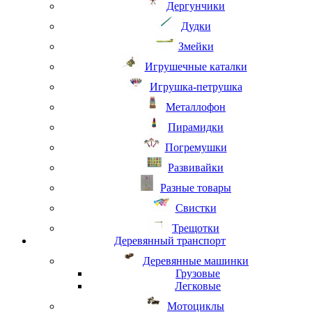
Дергунчики
Дудки
Змейки
Игрушечные каталки
Игрушка-петрушка
Металлофон
Пирамидки
Погремушки
Развивайки
Разные товары
Свистки
Трещотки
Деревянный транспорт
Деревянные машинки
Грузовые
Легковые
Мотоциклы