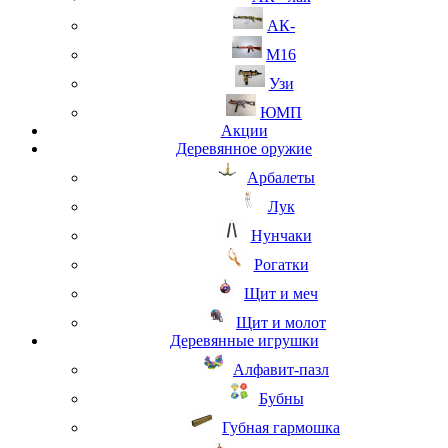
АК-
М16
Узи
ЮМП
Акции
Деревянное оружие
Арбалеты
Лук
Нунчаки
Рогатки
Щит и меч
Щит и молот
Деревянные игрушки
Алфавит-пазл
Бубны
Губная гармошка