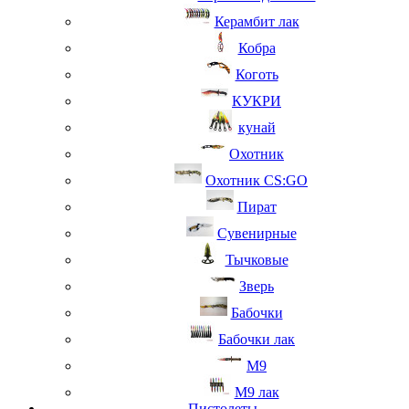
Керамбит лак
Кобра
Коготь
КУКРИ
кунай
Охотник
Охотник CS:GO
Пират
Сувенирные
Тычковые
Зверь
Бабочки
Бабочки лак
М9
M9 лак
Пистолеты