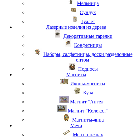
Мельница
Сундук
Туалет
Лазерные изделия из дерева
Декоративные тарелки
Конфетницы
Наборы, салфетницы, доски разделочные
оптом
Подносы
Магниты
Иконы-магниты
Кузя
Магнит "Ангел"
Магнит "Колокол"
Магниты-яица
Мечи
Меч в ножнах