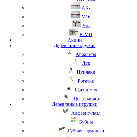
АК-
М16
Узи
ЮМП
Акции
Деревянное оружие
Арбалеты
Лук
Нунчаки
Рогатки
Щит и меч
Щит и молот
Деревянные игрушки
Алфавит-пазл
Бубны
Губная гармошка