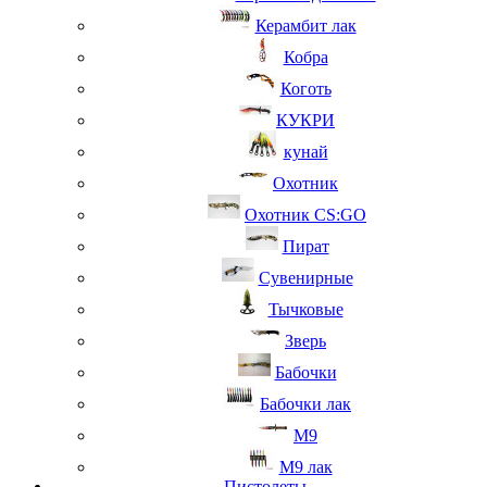
Керамбит лак
Кобра
Коготь
КУКРИ
кунай
Охотник
Охотник CS:GO
Пират
Сувенирные
Тычковые
Зверь
Бабочки
Бабочки лак
М9
M9 лак
Пистолеты