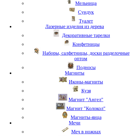
Мельница
Сундук
Туалет
Лазерные изделия из дерева
Декоративные тарелки
Конфетницы
Наборы, салфетницы, доски разделочные
оптом
Подносы
Магниты
Иконы-магниты
Кузя
Магнит "Ангел"
Магнит "Колокол"
Магниты-яица
Мечи
Меч в ножнах