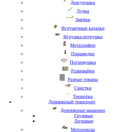
Дергунчики
Дудки
Змейки
Игрушечные каталки
Игрушка-петрушка
Металлофон
Пирамидки
Погремушки
Развивайки
Разные товары
Свистки
Трещотки
Деревянный транспорт
Деревянные машинки
Грузовые
Легковые
Мотоциклы