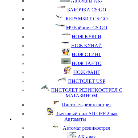
Автоматы АК-
БАБОЧКА CS:GO
КЕРАМБИТ CS:GO
М9 Байонет CS:GO
НОЖ КУКРИ
НОЖ КУНАЙ
НОЖ СТИНГ
НОЖ ТАНТО
НОЖ ФАНГ
ПИСТОЛЕТ USP
ПИСТОЛЕТ РЕЗИНКОСТРЕЛ С
МАГАЗИНОМ
Пистолет-резинкострел
Тычковый нож SD OFF 2 лак
Автоматы
Автомат резинкострел
АК - лак