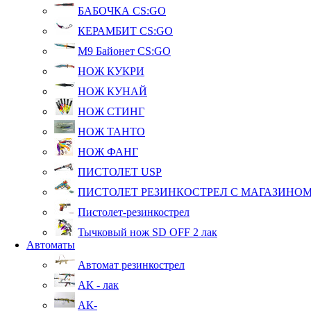
БАБОЧКА CS:GO
КЕРАМБИТ CS:GO
М9 Байонет CS:GO
НОЖ КУКРИ
НОЖ КУНАЙ
НОЖ СТИНГ
НОЖ ТАНТО
НОЖ ФАНГ
ПИСТОЛЕТ USP
ПИСТОЛЕТ РЕЗИНКОСТРЕЛ С МАГАЗИНО
Пистолет-резинкострел
Тычковый нож SD OFF 2 лак
Автоматы
Автомат резинкострел
АК - лак
АК-