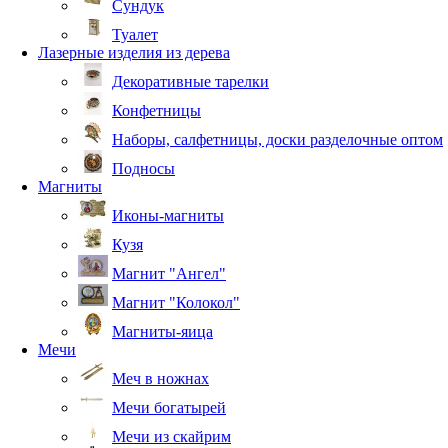
Сундук
Туалет
Лазерные изделия из дерева
Декоративные тарелки
Конфетницы
Наборы, салфетницы, доски разделочные оптом
Подносы
Магниты
Иконы-магниты
Кузя
Магнит "Ангел"
Магнит "Колокол"
Магниты-яица
Мечи
Меч в ножнах
Мечи богатырей
Мечи из скайрим