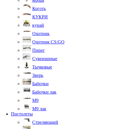
Кобра
Коготь
КУКРИ
кунай
Охотник
Охотник CS:GO
Пират
Сувенирные
Тычковые
Зверь
Бабочки
Бабочки лак
М9
M9 лак
Пистолеты
Стреляющий