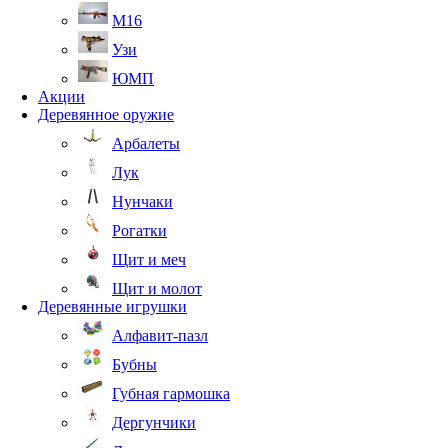
М16
Узи
ЮМП
Акции
Деревянное оружие
Арбалеты
Лук
Нунчаки
Рогатки
Щит и меч
Щит и молот
Деревянные игрушки
Алфавит-пазл
Бубны
Губная гармошка
Дергунчики