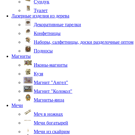
Сундук
Туалет
Лазерные изделия из дерева
Декоративные тарелки
Конфетницы
Наборы, салфетницы, доски разделочные оптом
Подносы
Магниты
Иконы-магниты
Кузя
Магнит "Ангел"
Магнит "Колокол"
Магниты-яица
Мечи
Меч в ножнах
Мечи богатырей
Мечи из скайрим