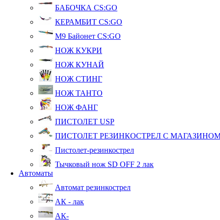
БАБОЧКА CS:GO
КЕРАМБИТ CS:GO
М9 Байонет CS:GO
НОЖ КУКРИ
НОЖ КУНАЙ
НОЖ СТИНГ
НОЖ ТАНТО
НОЖ ФАНГ
ПИСТОЛЕТ USP
ПИСТОЛЕТ РЕЗИНКОСТРЕЛ С МАГАЗИНО
Пистолет-резинкострел
Тычковый нож SD OFF 2 лак
Автоматы
Автомат резинкострел
АК - лак
АК-