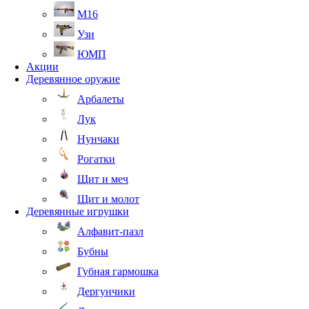
М16
Узи
ЮМП
Акции
Деревянное оружие
Арбалеты
Лук
Нунчаки
Рогатки
Щит и меч
Щит и молот
Деревянные игрушки
Алфавит-пазл
Бубны
Губная гармошка
Дергунчики