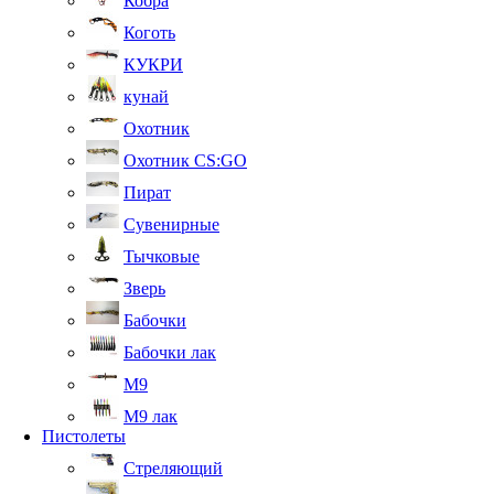
Кобра
Коготь
КУКРИ
кунай
Охотник
Охотник CS:GO
Пират
Сувенирные
Тычковые
Зверь
Бабочки
Бабочки лак
М9
M9 лак
Пистолеты
Стреляющий