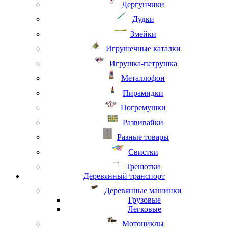
Дергунчики
Дудки
Змейки
Игрушечные каталки
Игрушка-петрушка
Металлофон
Пирамидки
Погремушки
Развивайки
Разные товары
Свистки
Трещотки
Деревянный транспорт
Деревянные машинки
Грузовые
Легковые
Мотоциклы