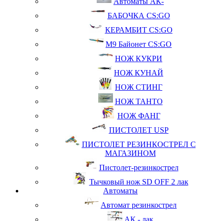
Автоматы АК-
БАБОЧКА CS:GO
КЕРАМБИТ CS:GO
М9 Байонет CS:GO
НОЖ КУКРИ
НОЖ КУНАЙ
НОЖ СТИНГ
НОЖ ТАНТО
НОЖ ФАНГ
ПИСТОЛЕТ USP
ПИСТОЛЕТ РЕЗИНКОСТРЕЛ С
МАГАЗИНОМ
Пистолет-резинкострел
Тычковый нож SD OFF 2 лак
Автоматы
Автомат резинкострел
АК - лак