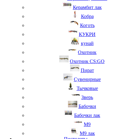
Керамбит лак
Кобра
Коготь
КУКРИ
кунай
Охотник
Охотник CS:GO
Пират
Сувенирные
Тычковые
Зверь
Бабочки
Бабочки лак
М9
M9 лак
Пистолеты