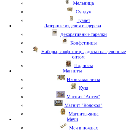
Мельница
Сундук
Туалет
Лазерные изделия из дерева
Декоративные тарелки
Конфетницы
Наборы, салфетницы, доски разделочные
оптом
Подносы
Магниты
Иконы-магниты
Кузя
Магнит "Ангел"
Магнит "Колокол"
Магниты-яица
Мечи
Меч в ножнах