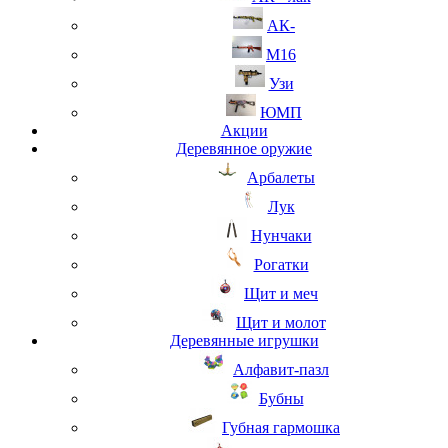
АК-
М16
Узи
ЮМП
Акции
Деревянное оружие
Арбалеты
Лук
Нунчаки
Рогатки
Щит и меч
Щит и молот
Деревянные игрушки
Алфавит-пазл
Бубны
Губная гармошка