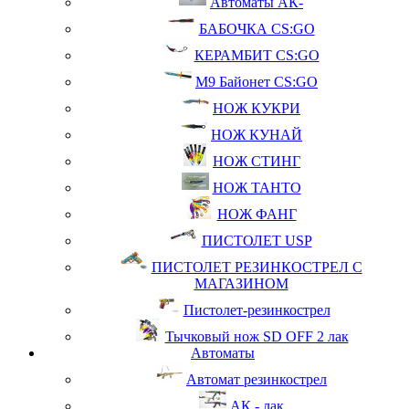
Автоматы АК-
БАБОЧКА CS:GO
КЕРАМБИТ CS:GO
М9 Байонет CS:GO
НОЖ КУКРИ
НОЖ КУНАЙ
НОЖ СТИНГ
НОЖ ТАНТО
НОЖ ФАНГ
ПИСТОЛЕТ USP
ПИСТОЛЕТ РЕЗИНКОСТРЕЛ С
МАГАЗИНОМ
Пистолет-резинкострел
Тычковый нож SD OFF 2 лак
Автоматы
Автомат резинкострел
АК - лак