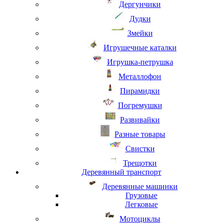
Дергунчики
Дудки
Змейки
Игрушечные каталки
Игрушка-петрушка
Металлофон
Пирамидки
Погремушки
Развивайки
Разные товары
Свистки
Трещотки
Деревянный транспорт
Деревянные машинки
Грузовые
Легковые
Мотоциклы