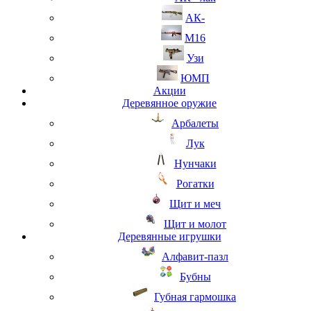
АК-
М16
Узи
ЮМП
Акции
Деревянное оружие
Арбалеты
Лук
Нунчаки
Рогатки
Щит и меч
Щит и молот
Деревянные игрушки
Алфавит-пазл
Бубны
Губная гармошка