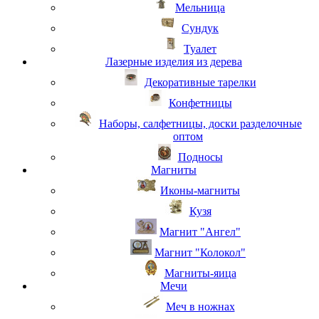
Мельница
Сундук
Туалет
Лазерные изделия из дерева
Декоративные тарелки
Конфетницы
Наборы, салфетницы, доски разделочные
оптом
Подносы
Магниты
Иконы-магниты
Кузя
Магнит "Ангел"
Магнит "Колокол"
Магниты-яица
Мечи
Меч в ножнах