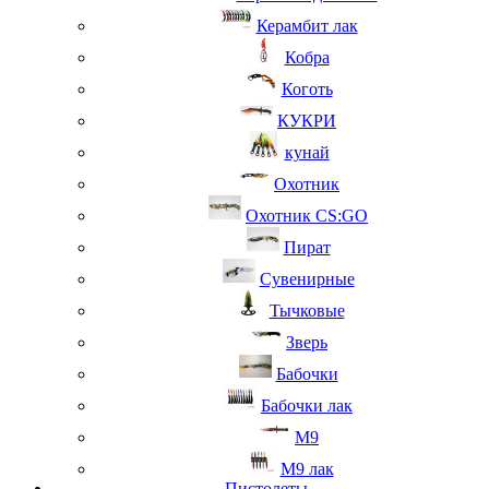
Керамбит лак
Кобра
Коготь
КУКРИ
кунай
Охотник
Охотник CS:GO
Пират
Сувенирные
Тычковые
Зверь
Бабочки
Бабочки лак
М9
M9 лак
Пистолеты