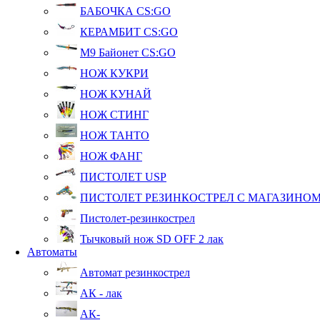
БАБОЧКА CS:GO
КЕРАМБИТ CS:GO
М9 Байонет CS:GO
НОЖ КУКРИ
НОЖ КУНАЙ
НОЖ СТИНГ
НОЖ ТАНТО
НОЖ ФАНГ
ПИСТОЛЕТ USP
ПИСТОЛЕТ РЕЗИНКОСТРЕЛ С МАГАЗИНО
Пистолет-резинкострел
Тычковый нож SD OFF 2 лак
Автоматы
Автомат резинкострел
АК - лак
АК-