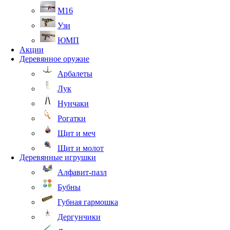
М16
Узи
ЮМП
Акции
Деревянное оружие
Арбалеты
Лук
Нунчаки
Рогатки
Щит и меч
Щит и молот
Деревянные игрушки
Алфавит-пазл
Бубны
Губная гармошка
Дергунчики