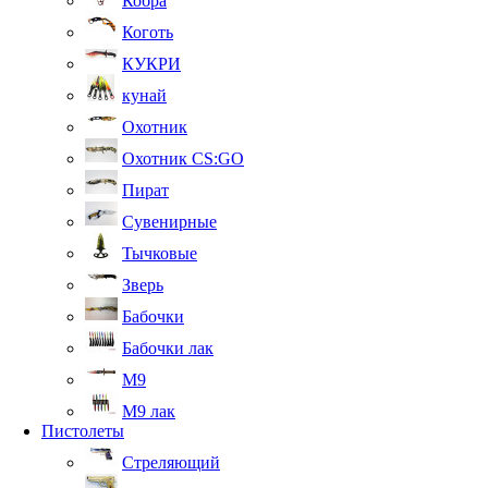
Кобра
Коготь
КУКРИ
кунай
Охотник
Охотник CS:GO
Пират
Сувенирные
Тычковые
Зверь
Бабочки
Бабочки лак
М9
M9 лак
Пистолеты
Стреляющий