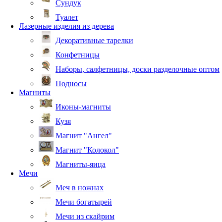
Сундук
Туалет
Лазерные изделия из дерева
Декоративные тарелки
Конфетницы
Наборы, салфетницы, доски разделочные оптом
Подносы
Магниты
Иконы-магниты
Кузя
Магнит "Ангел"
Магнит "Колокол"
Магниты-яица
Мечи
Меч в ножнах
Мечи богатырей
Мечи из скайрим