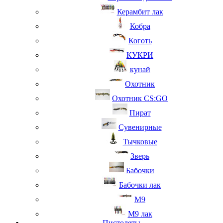
Керамбит лак
Кобра
Коготь
КУКРИ
кунай
Охотник
Охотник CS:GO
Пират
Сувенирные
Тычковые
Зверь
Бабочки
Бабочки лак
М9
M9 лак
Пистолеты