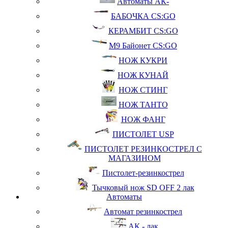
Автоматы АК-
БАБОЧКА CS:GO
КЕРАМБИТ CS:GO
М9 Байонет CS:GO
НОЖ КУКРИ
НОЖ КУНАЙ
НОЖ СТИНГ
НОЖ ТАНТО
НОЖ ФАНГ
ПИСТОЛЕТ USP
ПИСТОЛЕТ РЕЗИНКОСТРЕЛ С
МАГАЗИНОМ
Пистолет-резинкострел
Тычковый нож SD OFF 2 лак
Автоматы
Автомат резинкострел
АК - лак