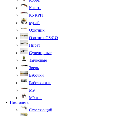
Кобра
Коготь
КУКРИ
кунай
Охотник
Охотник CS:GO
Пират
Сувенирные
Тычковые
Зверь
Бабочки
Бабочки лак
М9
M9 лак
Пистолеты
Стреляющий