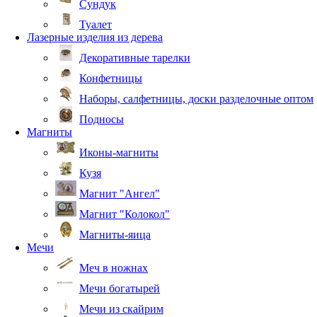
Сундук
Туалет
Лазерные изделия из дерева
Декоративные тарелки
Конфетницы
Наборы, салфетницы, доски разделочные оптом
Подносы
Магниты
Иконы-магниты
Кузя
Магнит "Ангел"
Магнит "Колокол"
Магниты-яица
Мечи
Меч в ножнах
Мечи богатырей
Мечи из скайрим