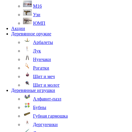
М16
Узи
ЮМП
Акции
Деревянное оружие
Арбалеты
Лук
Нунчаки
Рогатки
Щит и меч
Щит и молот
Деревянные игрушки
Алфавит-пазл
Бубны
Губная гармошка
Дергунчики