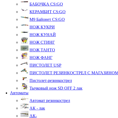
БАБОЧКА CS:GO
КЕРАМБИТ CS:GO
М9 Байонет CS:GO
НОЖ КУКРИ
НОЖ КУНАЙ
НОЖ СТИНГ
НОЖ ТАНТО
НОЖ ФАНГ
ПИСТОЛЕТ USP
ПИСТОЛЕТ РЕЗИНКОСТРЕЛ С МАГАЗИНО
Пистолет-резинкострел
Тычковый нож SD OFF 2 лак
Автоматы
Автомат резинкострел
АК - лак
АК-