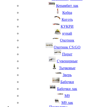
Керамбит лак
Кобра
Коготь
КУКРИ
кунай
Охотник
Охотник CS:GO
Пират
Сувенирные
Тычковые
Зверь
Бабочки
Бабочки лак
М9
M9 лак
Пистолеты