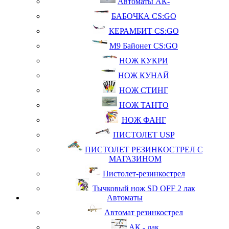
Автоматы АК-
БАБОЧКА CS:GO
КЕРАМБИТ CS:GO
М9 Байонет CS:GO
НОЖ КУКРИ
НОЖ КУНАЙ
НОЖ СТИНГ
НОЖ ТАНТО
НОЖ ФАНГ
ПИСТОЛЕТ USP
ПИСТОЛЕТ РЕЗИНКОСТРЕЛ С
МАГАЗИНОМ
Пистолет-резинкострел
Тычковый нож SD OFF 2 лак
Автоматы
Автомат резинкострел
АК - лак