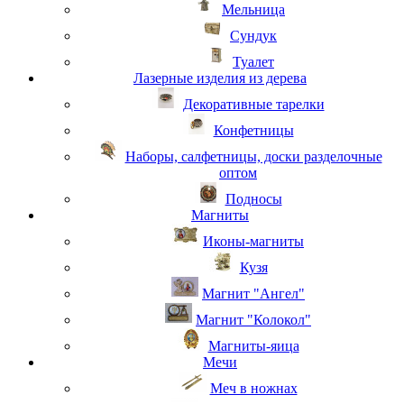
Мельница
Сундук
Туалет
Лазерные изделия из дерева
Декоративные тарелки
Конфетницы
Наборы, салфетницы, доски разделочные
оптом
Подносы
Магниты
Иконы-магниты
Кузя
Магнит "Ангел"
Магнит "Колокол"
Магниты-яица
Мечи
Меч в ножнах