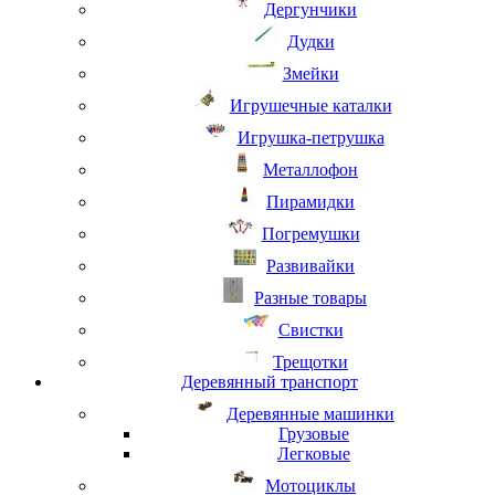
Дергунчики
Дудки
Змейки
Игрушечные каталки
Игрушка-петрушка
Металлофон
Пирамидки
Погремушки
Развивайки
Разные товары
Свистки
Трещотки
Деревянный транспорт
Деревянные машинки
Грузовые
Легковые
Мотоциклы