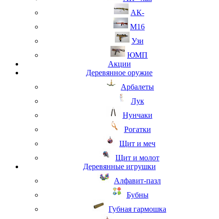
АК-
М16
Узи
ЮМП
Акции
Деревянное оружие
Арбалеты
Лук
Нунчаки
Рогатки
Щит и меч
Щит и молот
Деревянные игрушки
Алфавит-пазл
Бубны
Губная гармошка