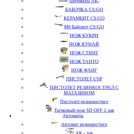
Автоматы АК-
БАБОЧКА CS:GO
КЕРАМБИТ CS:GO
М9 Байонет CS:GO
НОЖ КУКРИ
НОЖ КУНАЙ
НОЖ СТИНГ
НОЖ ТАНТО
НОЖ ФАНГ
ПИСТОЛЕТ USP
ПИСТОЛЕТ РЕЗИНКОСТРЕЛ С
МАГАЗИНОМ
Пистолет-резинкострел
Тычковый нож SD OFF 2 лак
Автоматы
Автомат резинкострел
АК - лак