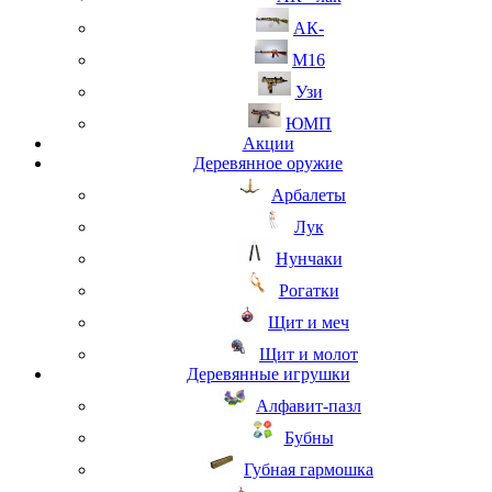
АК-
М16
Узи
ЮМП
Акции
Деревянное оружие
Арбалеты
Лук
Нунчаки
Рогатки
Щит и меч
Щит и молот
Деревянные игрушки
Алфавит-пазл
Бубны
Губная гармошка