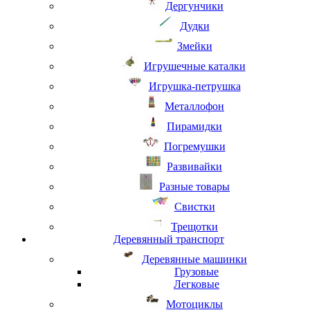
Дергунчики
Дудки
Змейки
Игрушечные каталки
Игрушка-петрушка
Металлофон
Пирамидки
Погремушки
Развивайки
Разные товары
Свистки
Трещотки
Деревянный транспорт
Деревянные машинки
Грузовые
Легковые
Мотоциклы