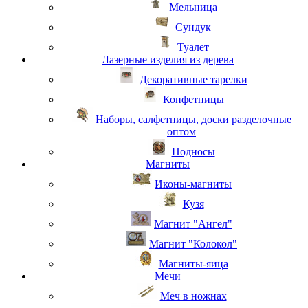
Мельница
Сундук
Туалет
Лазерные изделия из дерева
Декоративные тарелки
Конфетницы
Наборы, салфетницы, доски разделочные
оптом
Подносы
Магниты
Иконы-магниты
Кузя
Магнит "Ангел"
Магнит "Колокол"
Магниты-яица
Мечи
Меч в ножнах