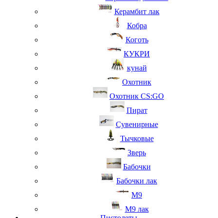
Керамбит лак
Кобра
Коготь
КУКРИ
кунай
Охотник
Охотник CS:GO
Пират
Сувенирные
Тычковые
Зверь
Бабочки
Бабочки лак
М9
M9 лак
Пистолеты