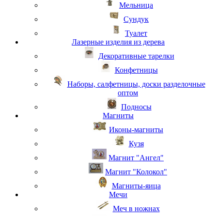
Мельница
Сундук
Туалет
Лазерные изделия из дерева
Декоративные тарелки
Конфетницы
Наборы, салфетницы, доски разделочные
оптом
Подносы
Магниты
Иконы-магниты
Кузя
Магнит "Ангел"
Магнит "Колокол"
Магниты-яица
Мечи
Меч в ножнах