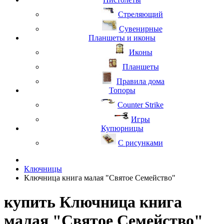
Стреляющий
Сувенирные
Планшеты и иконы
Иконы
Планшеты
Правила дома
Топоры
Counter Strike
Игры
Купюрницы
С рисунками
Ключницы
Ключница книга малая "Святое Семейство"
купить Ключница книга
малая "Святое Семейство"