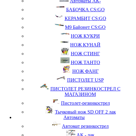
Автоматы АК-
БАБОЧКА CS:GO
КЕРАМБИТ CS:GO
М9 Байонет CS:GO
НОЖ КУКРИ
НОЖ КУНАЙ
НОЖ СТИНГ
НОЖ ТАНТО
НОЖ ФАНГ
ПИСТОЛЕТ USP
ПИСТОЛЕТ РЕЗИНКОСТРЕЛ С
МАГАЗИНОМ
Пистолет-резинкострел
Тычковый нож SD OFF 2 лак
Автоматы
Автомат резинкострел
АК - лак