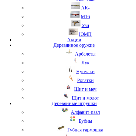
АК-
М16
Узи
ЮМП
Акции
Деревянное оружие
Арбалеты
Лук
Нунчаки
Рогатки
Щит и меч
Щит и молот
Деревянные игрушки
Алфавит-пазл
Бубны
Губная гармошка