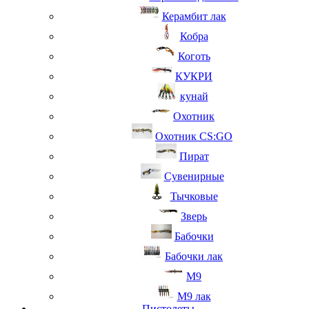
Керамбит лак
Кобра
Коготь
КУКРИ
кунай
Охотник
Охотник CS:GO
Пират
Сувенирные
Тычковые
Зверь
Бабочки
Бабочки лак
М9
M9 лак
Пистолеты