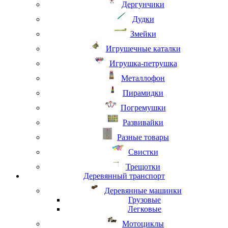
Дергунчики
Дудки
Змейки
Игрушечные каталки
Игрушка-петрушка
Металлофон
Пирамидки
Погремушки
Развивайки
Разные товары
Свистки
Трещотки
Деревянный транспорт
Деревянные машинки
Грузовые
Легковые
Мотоциклы