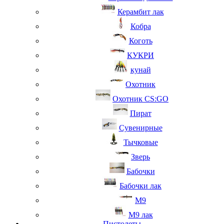
Керамбит лак
Кобра
Коготь
КУКРИ
кунай
Охотник
Охотник CS:GO
Пират
Сувенирные
Тычковые
Зверь
Бабочки
Бабочки лак
М9
M9 лак
Пистолеты