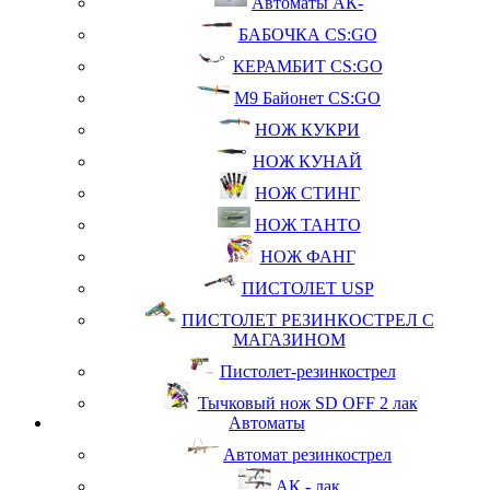
Автоматы АК-
БАБОЧКА CS:GO
КЕРАМБИТ CS:GO
М9 Байонет CS:GO
НОЖ КУКРИ
НОЖ КУНАЙ
НОЖ СТИНГ
НОЖ ТАНТО
НОЖ ФАНГ
ПИСТОЛЕТ USP
ПИСТОЛЕТ РЕЗИНКОСТРЕЛ С
МАГАЗИНОМ
Пистолет-резинкострел
Тычковый нож SD OFF 2 лак
Автоматы
Автомат резинкострел
АК - лак