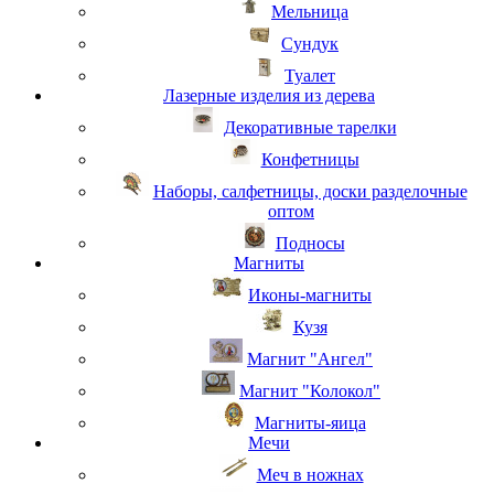
Мельница
Сундук
Туалет
Лазерные изделия из дерева
Декоративные тарелки
Конфетницы
Наборы, салфетницы, доски разделочные
оптом
Подносы
Магниты
Иконы-магниты
Кузя
Магнит "Ангел"
Магнит "Колокол"
Магниты-яица
Мечи
Меч в ножнах