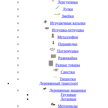
Дергунчики
Дудки
Змейки
Игрушечные каталки
Игрушка-петрушка
Металлофон
Пирамидки
Погремушки
Развивайки
Разные товары
Свистки
Трещотки
Деревянный транспорт
Деревянные машинки
Грузовые
Легковые
Мотоциклы