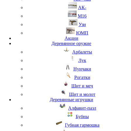
АК-
М16
Узи
ЮМП
Акции
Деревянное оружие
Арбалеты
Лук
Нунчаки
Рогатки
Щит и меч
Щит и молот
Деревянные игрушки
Алфавит-пазл
Бубны
Губная гармошка