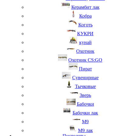
Керамбит лак
Кобра
Коготь
КУКРИ
кунай
Охотник
Охотник CS:GO
Пират
Сувенирные
Тычковые
Зверь
Бабочки
Бабочки лак
М9
M9 лак
Пистолеты