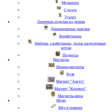
Мельница
Сундук
Туалет
Лазерные изделия из дерева
Декоративные тарелки
Конфетницы
Наборы, салфетницы, доски разделочные
оптом
Подносы
Магниты
Иконы-магниты
Кузя
Магнит "Ангел"
Магнит "Колокол"
Магниты-яица
Мечи
Меч в ножнах