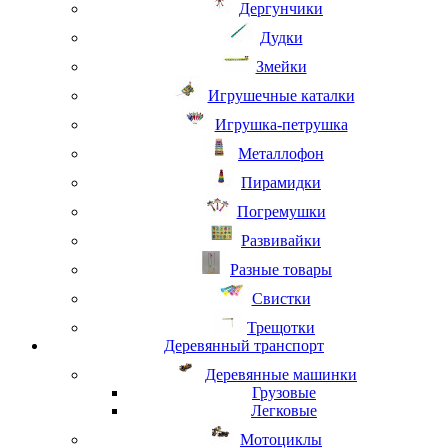
Дергунчики
Дудки
Змейки
Игрушечные каталки
Игрушка-петрушка
Металлофон
Пирамидки
Погремушки
Развивайки
Разные товары
Свистки
Трещотки
Деревянный транспорт
Деревянные машинки
Грузовые
Легковые
Мотоциклы