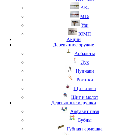
АК-
М16
Узи
ЮМП
Акции
Деревянное оружие
Арбалеты
Лук
Нунчаки
Рогатки
Щит и меч
Щит и молот
Деревянные игрушки
Алфавит-пазл
Бубны
Губная гармошка