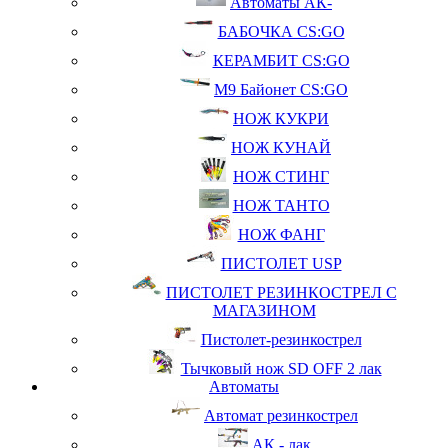
Автоматы АК-
БАБОЧКА CS:GO
КЕРАМБИТ CS:GO
М9 Байонет CS:GO
НОЖ КУКРИ
НОЖ КУНАЙ
НОЖ СТИНГ
НОЖ ТАНТО
НОЖ ФАНГ
ПИСТОЛЕТ USP
ПИСТОЛЕТ РЕЗИНКОСТРЕЛ С
МАГАЗИНОМ
Пистолет-резинкострел
Тычковый нож SD OFF 2 лак
Автоматы
Автомат резинкострел
АК - лак