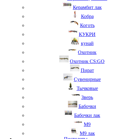
Керамбит лак
Кобра
Коготь
КУКРИ
кунай
Охотник
Охотник CS:GO
Пират
Сувенирные
Тычковые
Зверь
Бабочки
Бабочки лак
М9
M9 лак
Пистолеты