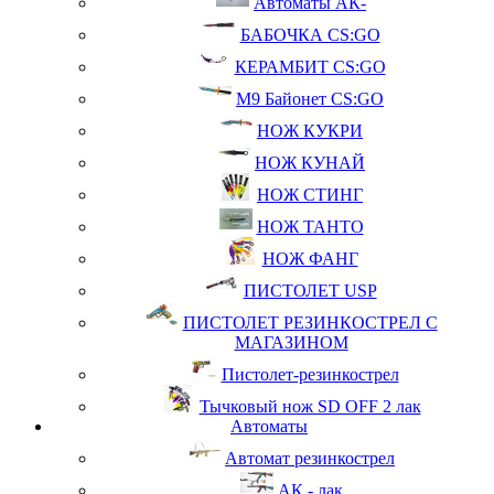
Автоматы АК-
БАБОЧКА CS:GO
КЕРАМБИТ CS:GO
М9 Байонет CS:GO
НОЖ КУКРИ
НОЖ КУНАЙ
НОЖ СТИНГ
НОЖ ТАНТО
НОЖ ФАНГ
ПИСТОЛЕТ USP
ПИСТОЛЕТ РЕЗИНКОСТРЕЛ С
МАГАЗИНОМ
Пистолет-резинкострел
Тычковый нож SD OFF 2 лак
Автоматы
Автомат резинкострел
АК - лак