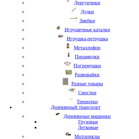
Дергунчики
Дудки
Змейки
Игрушечные каталки
Игрушка-петрушка
Металлофон
Пирамидки
Погремушки
Развивайки
Разные товары
Свистки
Трещотки
Деревянный транспорт
Деревянные машинки
Грузовые
Легковые
Мотоциклы