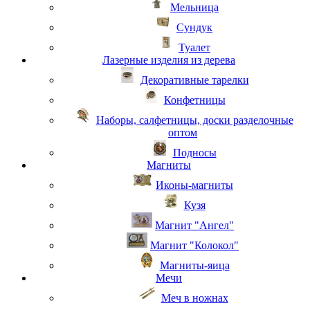
Мельница
Сундук
Туалет
Лазерные изделия из дерева
Декоративные тарелки
Конфетницы
Наборы, салфетницы, доски разделочные
оптом
Подносы
Магниты
Иконы-магниты
Кузя
Магнит "Ангел"
Магнит "Колокол"
Магниты-яица
Мечи
Меч в ножнах