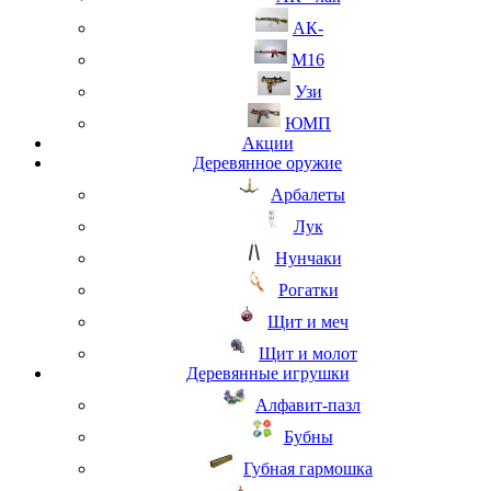
АК-
М16
Узи
ЮМП
Акции
Деревянное оружие
Арбалеты
Лук
Нунчаки
Рогатки
Щит и меч
Щит и молот
Деревянные игрушки
Алфавит-пазл
Бубны
Губная гармошка