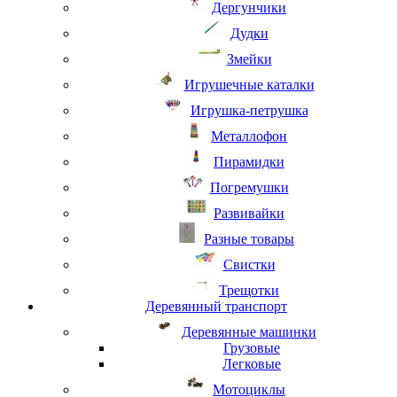
Дергунчики
Дудки
Змейки
Игрушечные каталки
Игрушка-петрушка
Металлофон
Пирамидки
Погремушки
Развивайки
Разные товары
Свистки
Трещотки
Деревянный транспорт
Деревянные машинки
Грузовые
Легковые
Мотоциклы