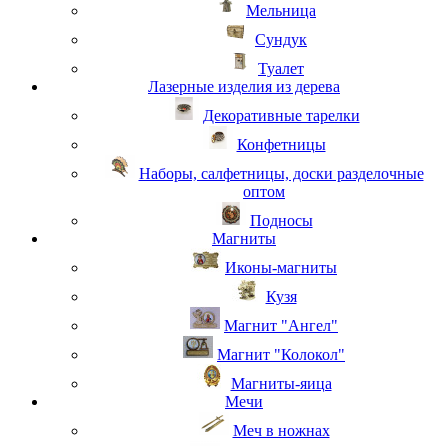
Мельница
Сундук
Туалет
Лазерные изделия из дерева
Декоративные тарелки
Конфетницы
Наборы, салфетницы, доски разделочные
оптом
Подносы
Магниты
Иконы-магниты
Кузя
Магнит "Ангел"
Магнит "Колокол"
Магниты-яица
Мечи
Меч в ножнах