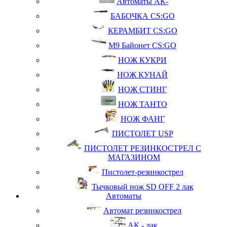
Автоматы АК-
БАБОЧКА CS:GO
КЕРАМБИТ CS:GO
М9 Байонет CS:GO
НОЖ КУКРИ
НОЖ КУНАЙ
НОЖ СТИНГ
НОЖ ТАНТО
НОЖ ФАНГ
ПИСТОЛЕТ USP
ПИСТОЛЕТ РЕЗИНКОСТРЕЛ С
МАГАЗИНОМ
Пистолет-резинкострел
Тычковый нож SD OFF 2 лак
Автоматы
Автомат резинкострел
АК - лак