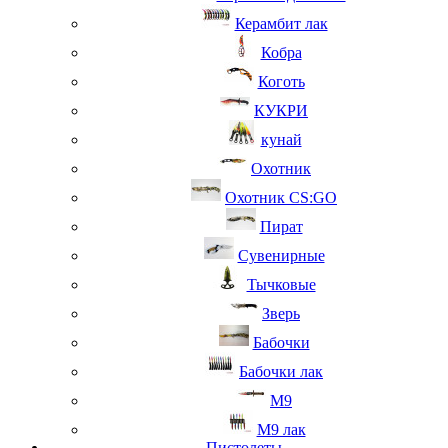
Керамбит лак
Кобра
Коготь
КУКРИ
кунай
Охотник
Охотник CS:GO
Пират
Сувенирные
Тычковые
Зверь
Бабочки
Бабочки лак
М9
M9 лак
Пистолеты