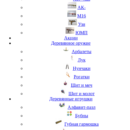
АК-
М16
Узи
ЮМП
Акции
Деревянное оружие
Арбалеты
Лук
Нунчаки
Рогатки
Щит и меч
Щит и молот
Деревянные игрушки
Алфавит-пазл
Бубны
Губная гармошка