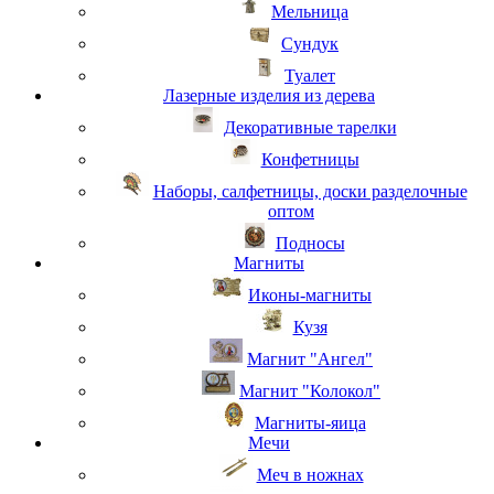
Мельница
Сундук
Туалет
Лазерные изделия из дерева
Декоративные тарелки
Конфетницы
Наборы, салфетницы, доски разделочные
оптом
Подносы
Магниты
Иконы-магниты
Кузя
Магнит "Ангел"
Магнит "Колокол"
Магниты-яица
Мечи
Меч в ножнах