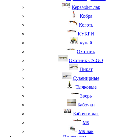
Керамбит лак
Кобра
Коготь
КУКРИ
кунай
Охотник
Охотник CS:GO
Пират
Сувенирные
Тычковые
Зверь
Бабочки
Бабочки лак
М9
M9 лак
Пистолеты