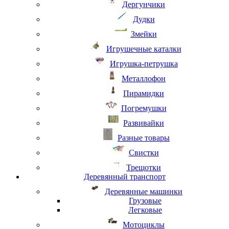
Дергунчики
Дудки
Змейки
Игрушечные каталки
Игрушка-петрушка
Металлофон
Пирамидки
Погремушки
Развивайки
Разные товары
Свистки
Трещотки
Деревянный транспорт
Деревянные машинки
Грузовые
Легковые
Мотоциклы