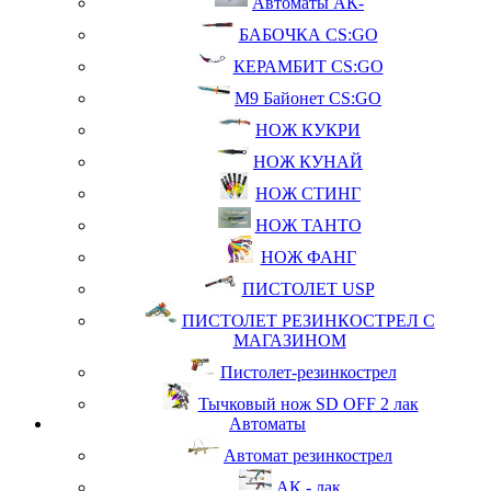
Автоматы АК-
БАБОЧКА CS:GO
КЕРАМБИТ CS:GO
М9 Байонет CS:GO
НОЖ КУКРИ
НОЖ КУНАЙ
НОЖ СТИНГ
НОЖ ТАНТО
НОЖ ФАНГ
ПИСТОЛЕТ USP
ПИСТОЛЕТ РЕЗИНКОСТРЕЛ С
МАГАЗИНОМ
Пистолет-резинкострел
Тычковый нож SD OFF 2 лак
Автоматы
Автомат резинкострел
АК - лак