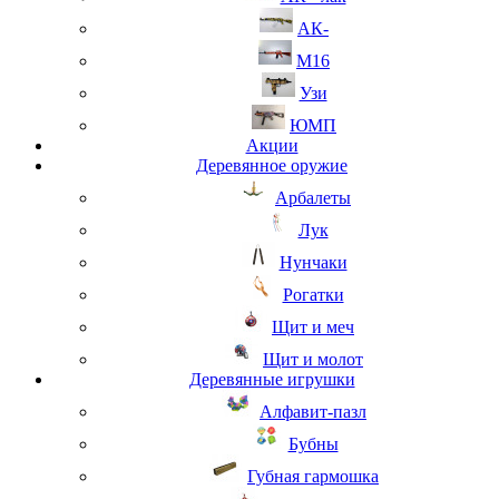
АК-
М16
Узи
ЮМП
Акции
Деревянное оружие
Арбалеты
Лук
Нунчаки
Рогатки
Щит и меч
Щит и молот
Деревянные игрушки
Алфавит-пазл
Бубны
Губная гармошка