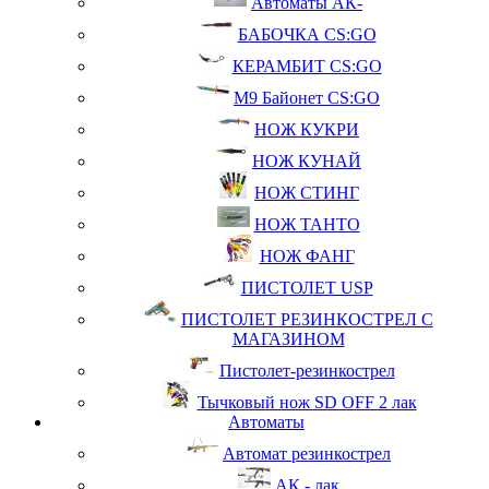
Автоматы АК-
БАБОЧКА CS:GO
КЕРАМБИТ CS:GO
М9 Байонет CS:GO
НОЖ КУКРИ
НОЖ КУНАЙ
НОЖ СТИНГ
НОЖ ТАНТО
НОЖ ФАНГ
ПИСТОЛЕТ USP
ПИСТОЛЕТ РЕЗИНКОСТРЕЛ С
МАГАЗИНОМ
Пистолет-резинкострел
Тычковый нож SD OFF 2 лак
Автоматы
Автомат резинкострел
АК - лак