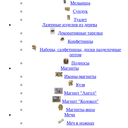
Мельница
Сундук
Туалет
Лазерные изделия из дерева
Декоративные тарелки
Конфетницы
Наборы, салфетницы, доски разделочные
оптом
Подносы
Магниты
Иконы-магниты
Кузя
Магнит "Ангел"
Магнит "Колокол"
Магниты-яица
Мечи
Меч в ножнах