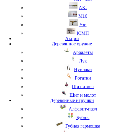
АК-
М16
Узи
ЮМП
Акции
Деревянное оружие
Арбалеты
Лук
Нунчаки
Рогатки
Щит и меч
Щит и молот
Деревянные игрушки
Алфавит-пазл
Бубны
Губная гармошка