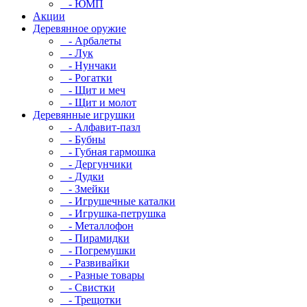
- ЮМП
Акции
Деревянное оружие
- Арбалеты
- Лук
- Нунчаки
- Рогатки
- Щит и меч
- Щит и молот
Деревянные игрушки
- Алфавит-пазл
- Бубны
- Губная гармошка
- Дергунчики
- Дудки
- Змейки
- Игрушечные каталки
- Игрушка-петрушка
- Металлофон
- Пирамидки
- Погремушки
- Развивайки
- Разные товары
- Свистки
- Трещотки