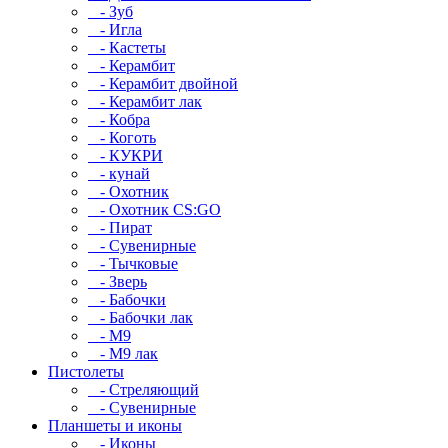
- Зуб
- Игла
- Кастеты
- Керамбит
- Керамбит двойной
- Керамбит лак
- Кобра
- Коготь
- КУКРИ
- кунай
- Охотник
- Охотник CS:GO
- Пират
- Сувенирные
- Тычковые
- Зверь
- Бабочки
- Бабочки лак
- М9
- M9 лак
Пистолеты
- Стреляющий
- Сувенирные
Планшеты и иконы
- Иконы