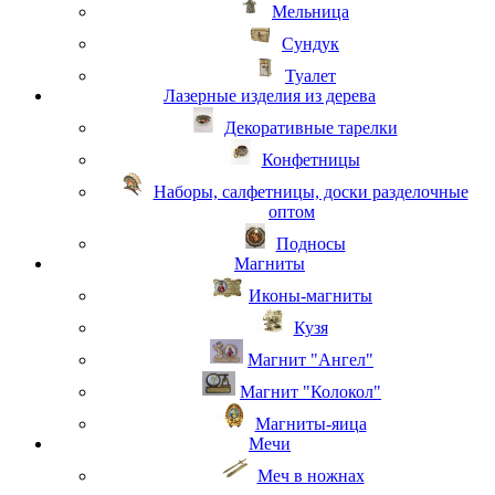
Мельница
Сундук
Туалет
Лазерные изделия из дерева
Декоративные тарелки
Конфетницы
Наборы, салфетницы, доски разделочные
оптом
Подносы
Магниты
Иконы-магниты
Кузя
Магнит "Ангел"
Магнит "Колокол"
Магниты-яица
Мечи
Меч в ножнах