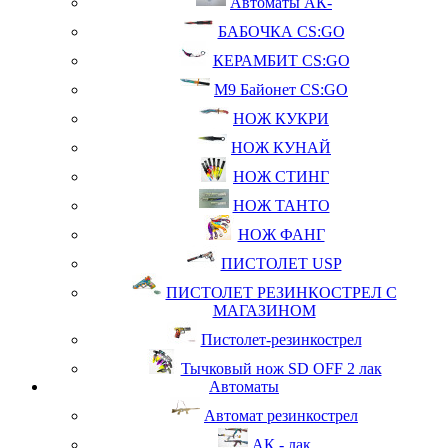
Автоматы АК-
БАБОЧКА CS:GO
КЕРАМБИТ CS:GO
М9 Байонет CS:GO
НОЖ КУКРИ
НОЖ КУНАЙ
НОЖ СТИНГ
НОЖ ТАНТО
НОЖ ФАНГ
ПИСТОЛЕТ USP
ПИСТОЛЕТ РЕЗИНКОСТРЕЛ С
МАГАЗИНОМ
Пистолет-резинкострел
Тычковый нож SD OFF 2 лак
Автоматы
Автомат резинкострел
АК - лак