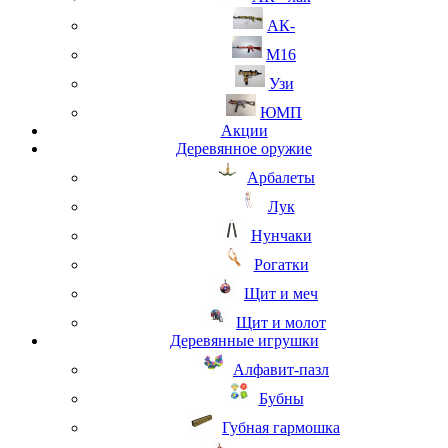
АК-
М16
Узи
ЮМП
Акции
Деревянное оружие
Арбалеты
Лук
Нунчаки
Рогатки
Щит и меч
Щит и молот
Деревянные игрушки
Алфавит-пазл
Бубны
Губная гармошка