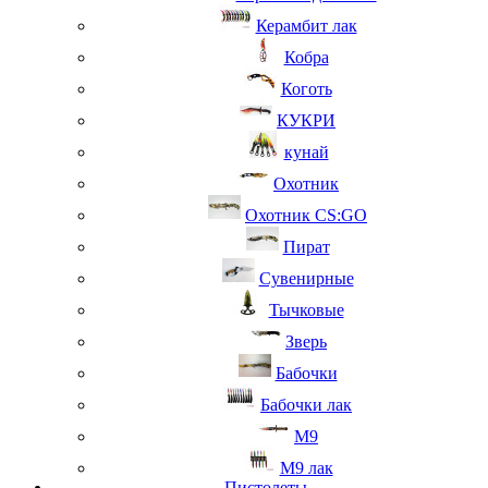
Керамбит лак
Кобра
Коготь
КУКРИ
кунай
Охотник
Охотник CS:GO
Пират
Сувенирные
Тычковые
Зверь
Бабочки
Бабочки лак
М9
M9 лак
Пистолеты