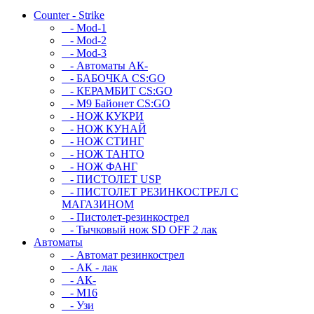
Counter - Strike
- Mod-1
- Mod-2
- Mod-3
- Автоматы АК-
- БАБОЧКА CS:GO
- КЕРАМБИТ CS:GO
- М9 Байонет CS:GO
- НОЖ КУКРИ
- НОЖ КУНАЙ
- НОЖ СТИНГ
- НОЖ ТАНТО
- НОЖ ФАНГ
- ПИСТОЛЕТ USP
- ПИСТОЛЕТ РЕЗИНКОСТРЕЛ С
МАГАЗИНОМ
- Пистолет-резинкострел
- Тычковый нож SD OFF 2 лак
Автоматы
- Автомат резинкострел
- АК - лак
- АК-
- М16
- Узи