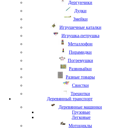
Дергунчики
Дудки
Змейки
Игрушечные каталки
Игрушка-петрушка
Металлофон
Пирамидки
Погремушки
Развивайки
Разные товары
Свистки
Трещотки
Деревянный транспорт
Деревянные машинки
Грузовые
Легковые
Мотоциклы