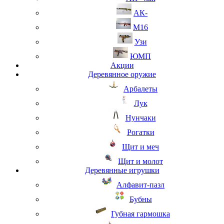
АК-
М16
Узи
ЮМП
Акции
Деревянное оружие
Арбалеты
Лук
Нунчаки
Рогатки
Щит и меч
Щит и молот
Деревянные игрушки
Алфавит-пазл
Бубны
Губная гармошка