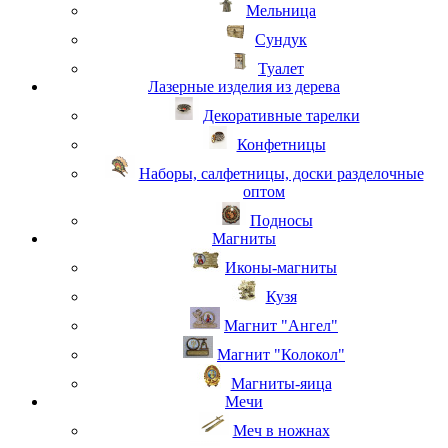
Мельница
Сундук
Туалет
Лазерные изделия из дерева
Декоративные тарелки
Конфетницы
Наборы, салфетницы, доски разделочные
оптом
Подносы
Магниты
Иконы-магниты
Кузя
Магнит "Ангел"
Магнит "Колокол"
Магниты-яица
Мечи
Меч в ножнах