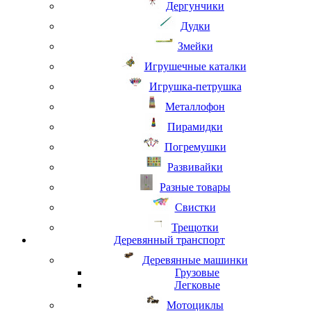
Дергунчики
Дудки
Змейки
Игрушечные каталки
Игрушка-петрушка
Металлофон
Пирамидки
Погремушки
Развивайки
Разные товары
Свистки
Трещотки
Деревянный транспорт
Деревянные машинки
Грузовые
Легковые
Мотоциклы