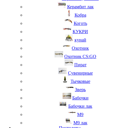
Керамбит лак
Кобра
Коготь
КУКРИ
кунай
Охотник
Охотник CS:GO
Пират
Сувенирные
Тычковые
Зверь
Бабочки
Бабочки лак
М9
M9 лак
Пистолеты