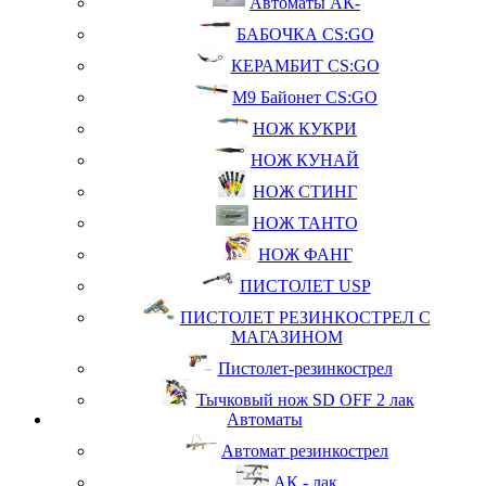
Автоматы АК-
БАБОЧКА CS:GO
КЕРАМБИТ CS:GO
М9 Байонет CS:GO
НОЖ КУКРИ
НОЖ КУНАЙ
НОЖ СТИНГ
НОЖ ТАНТО
НОЖ ФАНГ
ПИСТОЛЕТ USP
ПИСТОЛЕТ РЕЗИНКОСТРЕЛ С
МАГАЗИНОМ
Пистолет-резинкострел
Тычковый нож SD OFF 2 лак
Автоматы
Автомат резинкострел
АК - лак