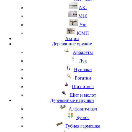
АК-
М16
Узи
ЮМП
Акции
Деревянное оружие
Арбалеты
Лук
Нунчаки
Рогатки
Щит и меч
Щит и молот
Деревянные игрушки
Алфавит-пазл
Бубны
Губная гармошка