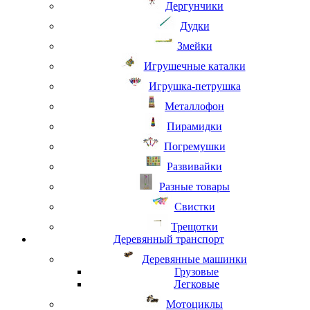
Дергунчики
Дудки
Змейки
Игрушечные каталки
Игрушка-петрушка
Металлофон
Пирамидки
Погремушки
Развивайки
Разные товары
Свистки
Трещотки
Деревянный транспорт
Деревянные машинки
Грузовые
Легковые
Мотоциклы