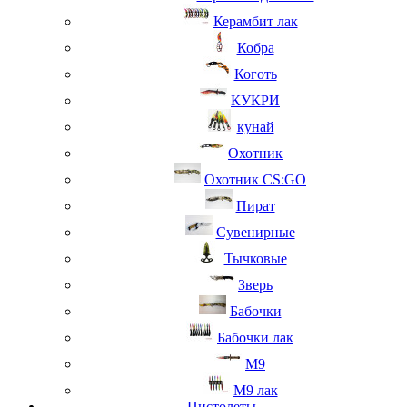
Керамбит лак
Кобра
Коготь
КУКРИ
кунай
Охотник
Охотник CS:GO
Пират
Сувенирные
Тычковые
Зверь
Бабочки
Бабочки лак
М9
M9 лак
Пистолеты