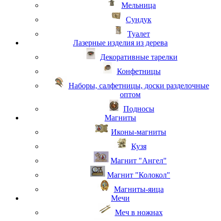
Мельница
Сундук
Туалет
Лазерные изделия из дерева
Декоративные тарелки
Конфетницы
Наборы, салфетницы, доски разделочные
оптом
Подносы
Магниты
Иконы-магниты
Кузя
Магнит "Ангел"
Магнит "Колокол"
Магниты-яица
Мечи
Меч в ножнах