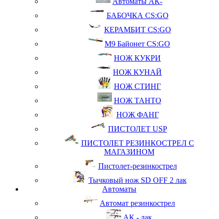
Автоматы АК-
БАБОЧКА CS:GO
КЕРАМБИТ CS:GO
М9 Байонет CS:GO
НОЖ КУКРИ
НОЖ КУНАЙ
НОЖ СТИНГ
НОЖ ТАНТО
НОЖ ФАНГ
ПИСТОЛЕТ USP
ПИСТОЛЕТ РЕЗИНКОСТРЕЛ С
МАГАЗИНОМ
Пистолет-резинкострел
Тычковый нож SD OFF 2 лак
Автоматы
Автомат резинкострел
АК - лак