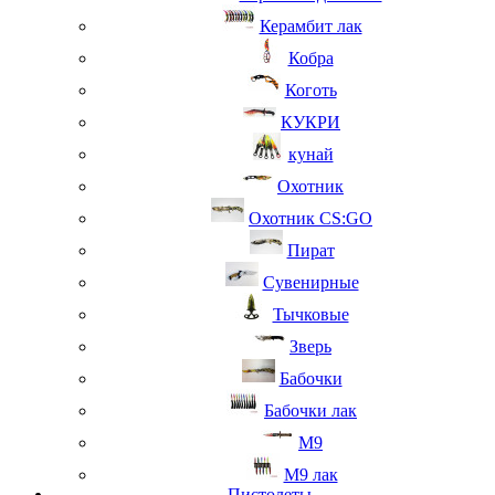
Керамбит лак
Кобра
Коготь
КУКРИ
кунай
Охотник
Охотник CS:GO
Пират
Сувенирные
Тычковые
Зверь
Бабочки
Бабочки лак
М9
M9 лак
Пистолеты