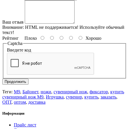
Ваш отзыв
Внимание:
HTML не поддерживается! Используйте обычный
текст!
Рейтинг
Плохо
Хорошо
Captcha
Введите код
Продолжить
Теги:
М9
,
Байонет
,
ножи
,
сувенирный нож
,
фиксатор
,
купить
сувенирный нож М9
,
Игрушка
,
сувенир
,
купить
,
заказать
,
ОПТ
,
оптом
,
доставка
Информация
Прайс лист