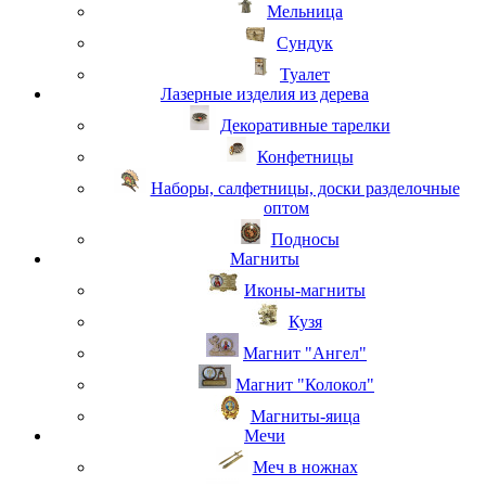
Мельница
Сундук
Туалет
Лазерные изделия из дерева
Декоративные тарелки
Конфетницы
Наборы, салфетницы, доски разделочные
оптом
Подносы
Магниты
Иконы-магниты
Кузя
Магнит "Ангел"
Магнит "Колокол"
Магниты-яица
Мечи
Меч в ножнах