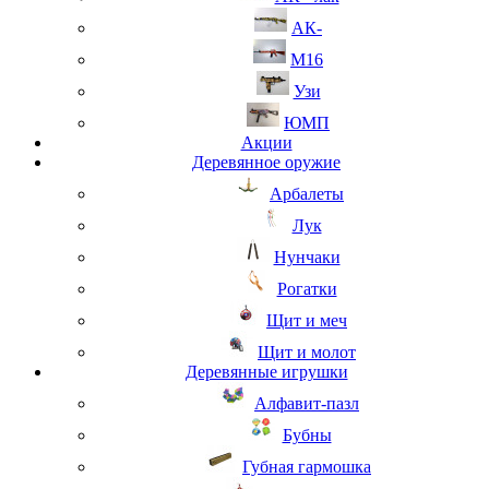
АК-
М16
Узи
ЮМП
Акции
Деревянное оружие
Арбалеты
Лук
Нунчаки
Рогатки
Щит и меч
Щит и молот
Деревянные игрушки
Алфавит-пазл
Бубны
Губная гармошка