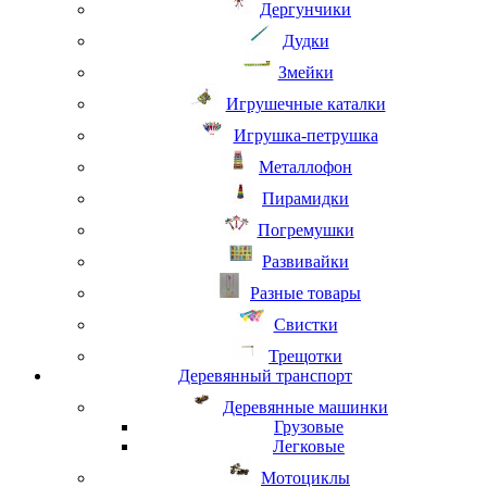
Дергунчики
Дудки
Змейки
Игрушечные каталки
Игрушка-петрушка
Металлофон
Пирамидки
Погремушки
Развивайки
Разные товары
Свистки
Трещотки
Деревянный транспорт
Деревянные машинки
Грузовые
Легковые
Мотоциклы