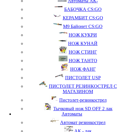
Автоматы АК-
БАБОЧКА CS:GO
КЕРАМБИТ CS:GO
М9 Байонет CS:GO
НОЖ КУКРИ
НОЖ КУНАЙ
НОЖ СТИНГ
НОЖ ТАНТО
НОЖ ФАНГ
ПИСТОЛЕТ USP
ПИСТОЛЕТ РЕЗИНКОСТРЕЛ С
МАГАЗИНОМ
Пистолет-резинкострел
Тычковый нож SD OFF 2 лак
Автоматы
Автомат резинкострел
АК - лак