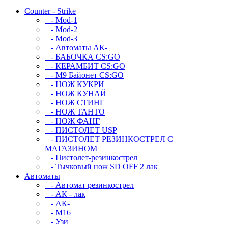
Counter - Strike
- Mod-1
- Mod-2
- Mod-3
- Автоматы АК-
- БАБОЧКА CS:GO
- КЕРАМБИТ CS:GO
- М9 Байонет CS:GO
- НОЖ КУКРИ
- НОЖ КУНАЙ
- НОЖ СТИНГ
- НОЖ ТАНТО
- НОЖ ФАНГ
- ПИСТОЛЕТ USP
- ПИСТОЛЕТ РЕЗИНКОСТРЕЛ С
МАГАЗИНОМ
- Пистолет-резинкострел
- Тычковый нож SD OFF 2 лак
Автоматы
- Автомат резинкострел
- АК - лак
- АК-
- М16
- Узи