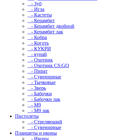
- Зуб
- Игла
- Кастеты
- Керамбит
- Керамбит двойной
- Керамбит лак
- Кобра
- Коготь
- КУКРИ
- кунай
- Охотник
- Охотник CS:GO
- Пират
- Сувенирные
- Тычковые
- Зверь
- Бабочки
- Бабочки лак
- М9
- M9 лак
Пистолеты
- Стреляющий
- Сувенирные
Планшеты и иконы
- Иконы