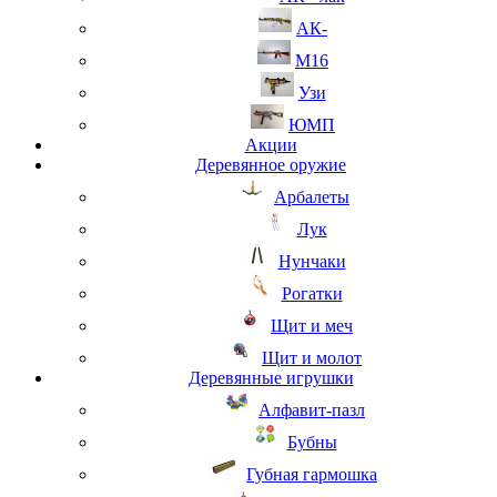
АК-
М16
Узи
ЮМП
Акции
Деревянное оружие
Арбалеты
Лук
Нунчаки
Рогатки
Щит и меч
Щит и молот
Деревянные игрушки
Алфавит-пазл
Бубны
Губная гармошка