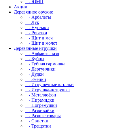
- ЮМП
Акции
Деревянное оружие
- Арбалеты
- Лук
- Нунчаки
- Рогатки
- Щит и меч
- Щит и молот
Деревянные игрушки
- Алфавит-пазл
- Бубны
- Губная гармошка
- Дергунчики
- Дудки
- Змейки
- Игрушечные каталки
- Игрушка-петрушка
- Металлофон
- Пирамидки
- Погремушки
- Развивайки
- Разные товары
- Свистки
- Трещотки