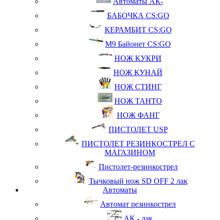
Автоматы АК-
БАБОЧКА CS:GO
КЕРАМБИТ CS:GO
М9 Байонет CS:GO
НОЖ КУКРИ
НОЖ КУНАЙ
НОЖ СТИНГ
НОЖ ТАНТО
НОЖ ФАНГ
ПИСТОЛЕТ USP
ПИСТОЛЕТ РЕЗИНКОСТРЕЛ С
МАГАЗИНОМ
Пистолет-резинкострел
Тычковый нож SD OFF 2 лак
Автоматы
Автомат резинкострел
АК - лак