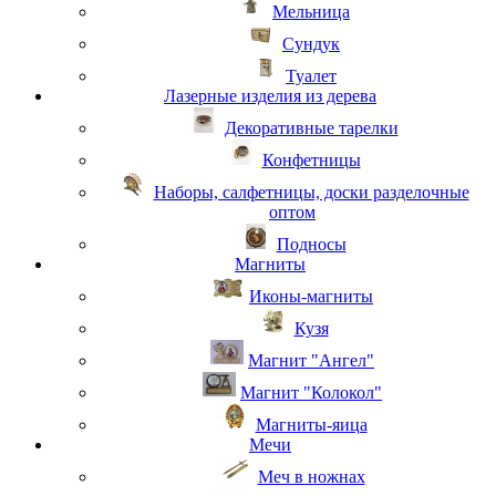
Мельница
Сундук
Туалет
Лазерные изделия из дерева
Декоративные тарелки
Конфетницы
Наборы, салфетницы, доски разделочные
оптом
Подносы
Магниты
Иконы-магниты
Кузя
Магнит "Ангел"
Магнит "Колокол"
Магниты-яица
Мечи
Меч в ножнах