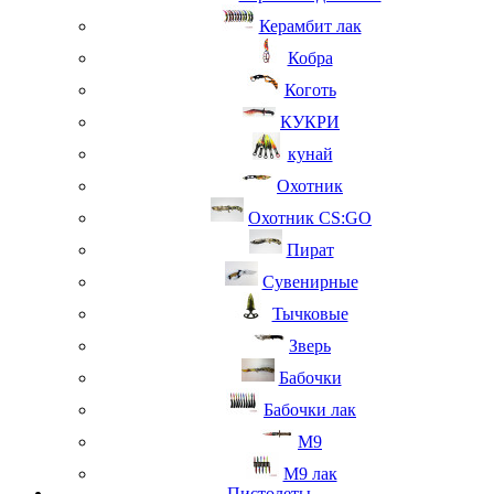
Керамбит лак
Кобра
Коготь
КУКРИ
кунай
Охотник
Охотник CS:GO
Пират
Сувенирные
Тычковые
Зверь
Бабочки
Бабочки лак
М9
M9 лак
Пистолеты